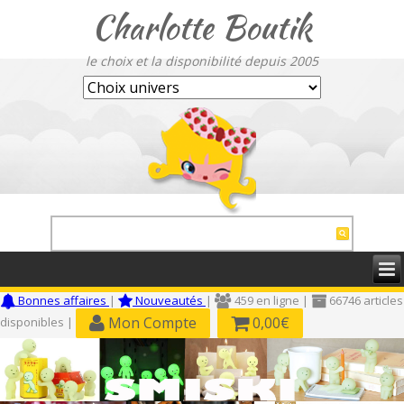
Charlotte Boutik
le choix et la disponibilité depuis 2005
Bonnes affaires
|
Nouveautés
|
459 en ligne |
66746 articles
Mon Compte
0,00€
disponibles |