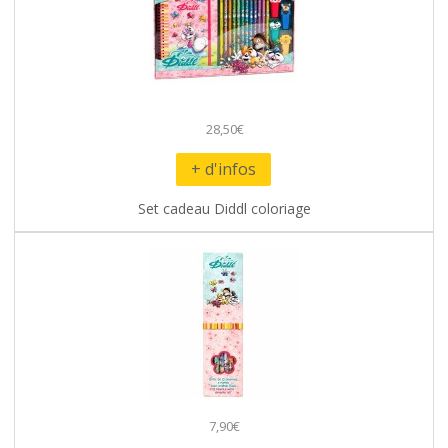
28,50€
+ d'infos
Set cadeau Diddl coloriage
7,90€