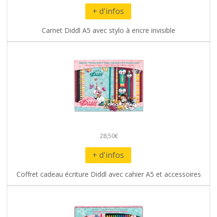
+ d'infos
Carnet Diddl A5 avec stylo à encre invisible
28,50€
+ d'infos
Coffret cadeau écriture Diddl avec cahier A5 et accessoires