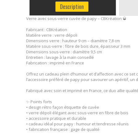
Description
Verre avec sous-verre cuvée de papy – CBKréation 🥃
Fabricant : CBKréation
Matière verre : verre dépoli
Dimensions verre : hauteur 9 cm – diamètre 7,8 cm
Matière sous-verre : fibre de bois dure, épaisseur 3 mm
Dimensions sous-verre : diamètre 9,5 cm
Entretien : lavage à la main conseillé
Fabrication : imprimé en France
Offrez un cadeau plein d’humour et d’affection avec ce set 
l’accessoire préféré de papy pour savourer un apéritif, un 
Fabriqué avec soin et imprimé en France, ce duo allie qualité,
✨ Points forts
• design rétro façon étiquette de cuvée
• verre dépoli élégant avec sous-verre en fibre de bois
• accessoire pratique et durable
• cadeau idéal pour papy : humour et tendresse réunis
• fabrication française : gage de qualité