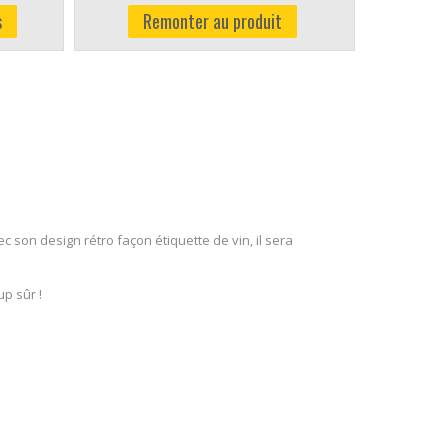
s
Remonter au produit
 son design rétro façon étiquette de vin, il sera
oup sûr !