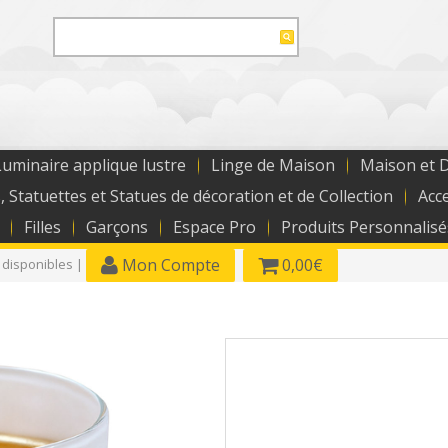
uminaire applique lustre
Linge de Maison
Maison et 
, Statuettes et Statues de décoration et de Collection
Acc
Filles
Garçons
Espace Pro
Produits Personnalisé
Mon Compte
0,00€
 disponibles |