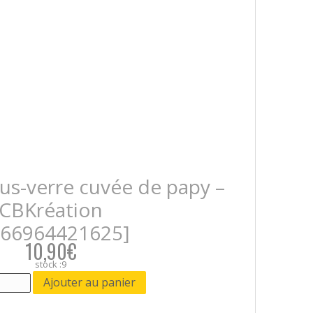
us-verre cuvée de papy –
CBKréation
666964421625]
10,90€
stock :9