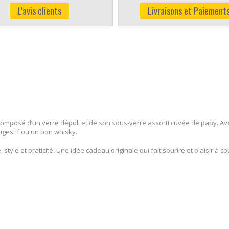
L'avis clients
Livraisons et Paiement
composé d’un verre dépoli et de son sous-verre assorti cuvée de papy. Avec
digestif ou un bon whisky.
 style et praticité. Une idée cadeau originale qui fait sourire et plaisir à c