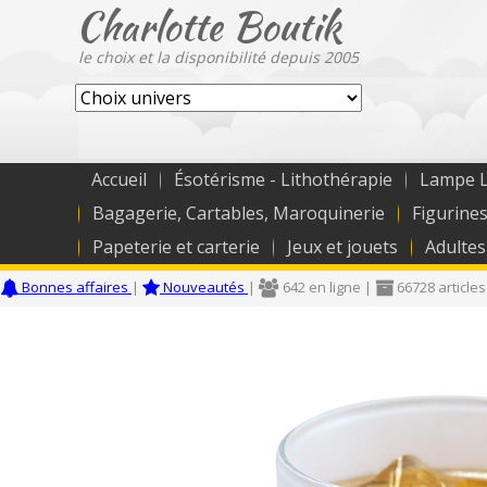
Charlotte Boutik
le choix et la disponibilité depuis 2005
Accueil
Ésotérisme - Lithothérapie
Lampe L
Bagagerie, Cartables, Maroquinerie
Figurines
Papeterie et carterie
Jeux et jouets
Adultes
Bonnes affaires
|
Nouveautés
|
642 en ligne |
66728 articles