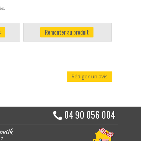
cès.
s
Remonter au produit
Rédiger un avis
04 90 056 004
outik
57