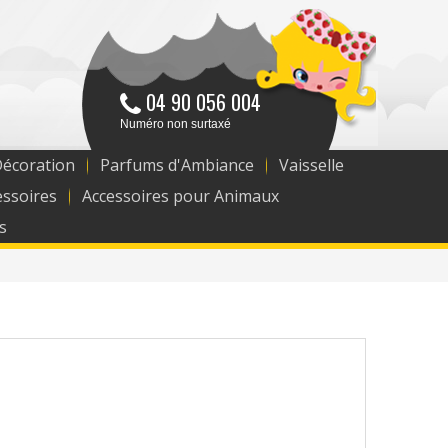
04 90 056 004
Numéro non surtaxé
Décoration
Parfums d'Ambiance
Vaisselle
essoires
Accessoires pour Animaux
s