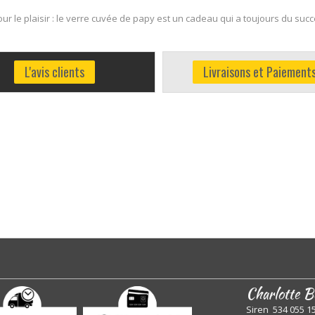
r le plaisir : le verre cuvée de papy est un cadeau qui a toujours du suc
L'avis clients
Livraisons et Paiement
Charlotte B
Siren 534 055 1