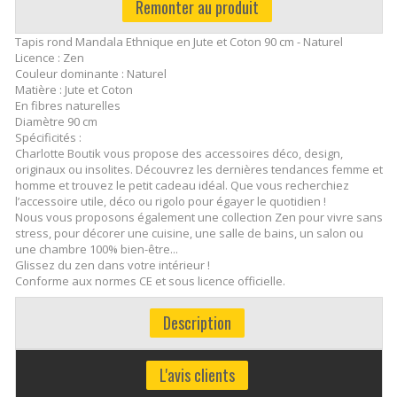
Remonter au produit
Tapis rond Mandala Ethnique en Jute et Coton 90 cm - Naturel
Licence : Zen
Couleur dominante : Naturel
Matière : Jute et Coton
En fibres naturelles
Diamètre 90 cm
Spécificités :
Charlotte Boutik vous propose des accessoires déco, design,
originaux ou insolites. Découvrez les dernières tendances femme et
homme et trouvez le petit cadeau idéal. Que vous recherchiez
l’accessoire utile, déco ou rigolo pour égayer le quotidien !
Nous vous proposons également une collection Zen pour vivre sans
stress, pour décorer une cuisine, une salle de bains, un salon ou
une chambre 100% bien-être...
Glissez du zen dans votre intérieur !
Conforme aux normes CE et sous licence officielle.
Description
L'avis clients