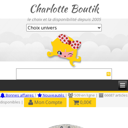
Charlotte Boutik
le choix et la disponibilité depuis 2005
Bonnes affaires
|
Nouveautés
|
509 en ligne |
66687 articles
Mon Compte
0,00€
disponibles |