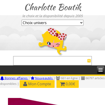
Charlotte Boutik
le choix et la disponibilité depuis 2005
Bonnes affaires
|
Nouveautés
|
661 en ligne |
66797 articles
Mon Compte
0,00€
disponibles |