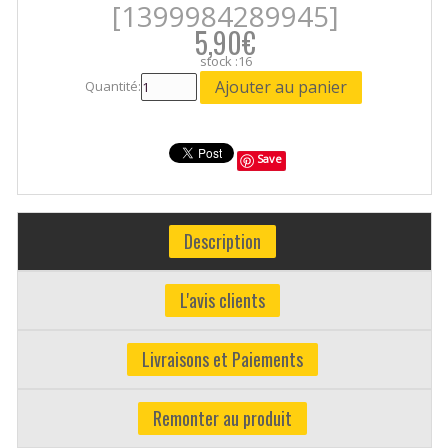
[1399984289945]
5,90€
stock :16
Quantité:
Save
Description
L'avis clients
Livraisons et Paiements
Remonter au produit