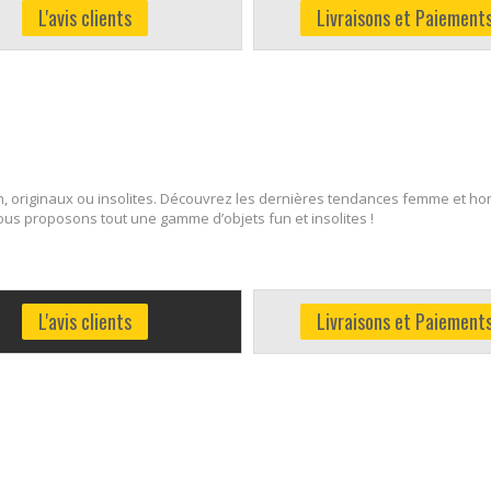
L'avis clients
Livraisons et Paiement
, originaux ou insolites. Découvrez les dernières tendances femme et ho
 nous proposons tout une gamme d’objets fun et insolites !
L'avis clients
Livraisons et Paiement