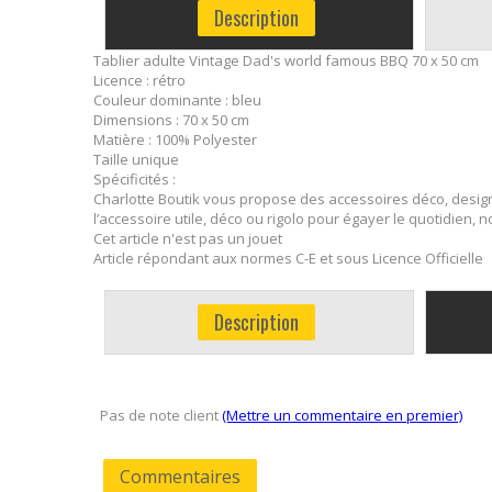
Description
Tablier adulte Vintage Dad's world famous BBQ 70 x 50 cm
Licence : rétro
Couleur dominante : bleu
Dimensions : 70 x 50 cm
Matière : 100% Polyester
Taille unique
Spécificités :
Charlotte Boutik vous propose des accessoires déco, design
l’accessoire utile, déco ou rigolo pour égayer le quotidien,
Cet article n'est pas un jouet
Article répondant aux normes C-E et sous Licence Officielle
Description
Pas de note client
(Mettre un commentaire en premier)
Commentaires