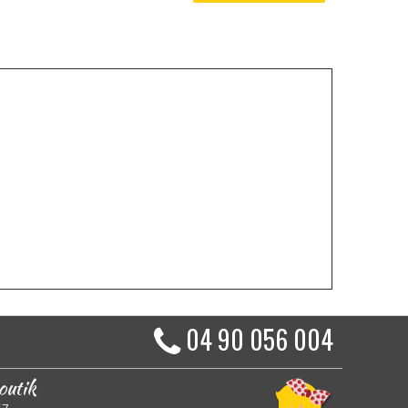
04 90 056 004
outik