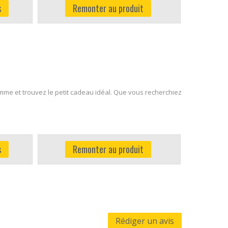
s
Remonter au produit
mme et trouvez le petit cadeau idéal. Que vous recherchiez
s
Remonter au produit
Rédiger un avis