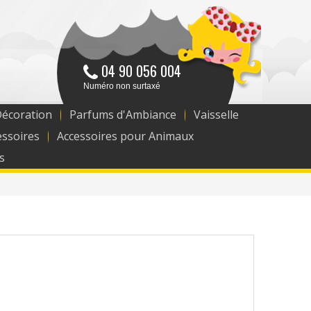
04 90 056 004
Numéro non surtaxé
Décoration
Parfums d'Ambiance
Vaisselle
essoires
Accessoires pour Animaux
s