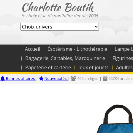
Charlotte Boutik
le choix et la disponibilité depuis 2005
Accueil
Ésotérisme - Lithothérapie
Lampe L
Bagagerie, Cartables, Maroquinerie
Figurines
Papeterie et carterie
Jeux et jouets
Adultes
Bonnes affaires
|
Nouveautés
|
466 en ligne |
66784 articles