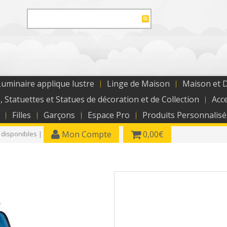
uminaire applique lustre
Linge de Maison
Maison et 
, Statuettes et Statues de décoration et de Collection
Acc
Filles
Garçons
Espace Pro
Produits Personnalisé
Mon Compte
0,00€
 disponibles |