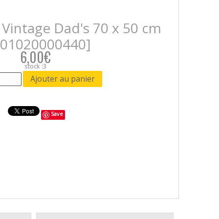
e Vintage Dad's 70 x 50 cm
601020000440]
6,00€
stock :3
Save