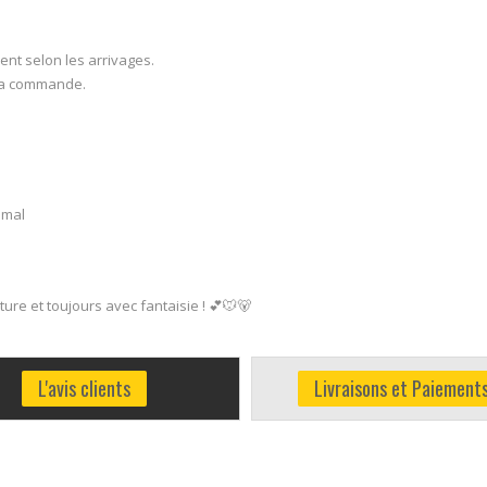
ment selon les arrivages.
e la commande.
timal
ture et toujours avec fantaisie ! 💕🐭🐻
L'avis clients
Livraisons et Paiement