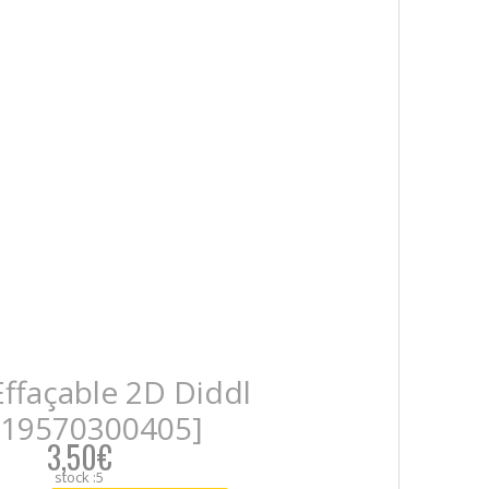
Effaçable 2D Diddl
519570300405]
3,50€
stock :5