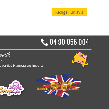
Rédiger un avis
04 90 056 004
outik
57
s parties Hameau Les Imberts