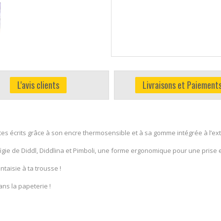
L'avis clients
Livraisons et Paiement
 tes écrits grâce à son encre thermosensible et à sa gomme intégrée à l’ex
ffigie de Diddl, Diddlina et Pimboli, une forme ergonomique pour une prise
ntaisie à ta trousse !
dans la papeterie !