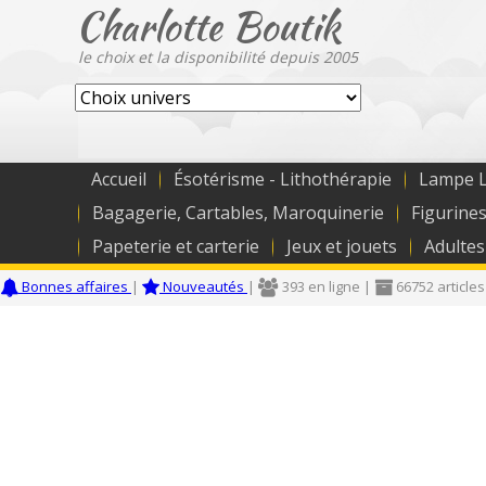
Charlotte Boutik
le choix et la disponibilité depuis 2005
Accueil
Ésotérisme - Lithothérapie
Lampe L
Bagagerie, Cartables, Maroquinerie
Figurines
Papeterie et carterie
Jeux et jouets
Adultes
Bonnes affaires
|
Nouveautés
|
393 en ligne |
66752 articles