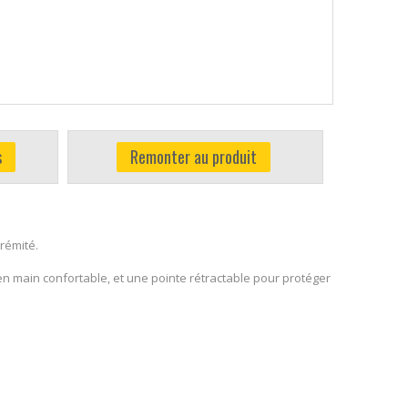
s
Remonter au produit
trémité.
 en main confortable, et une pointe rétractable pour protéger