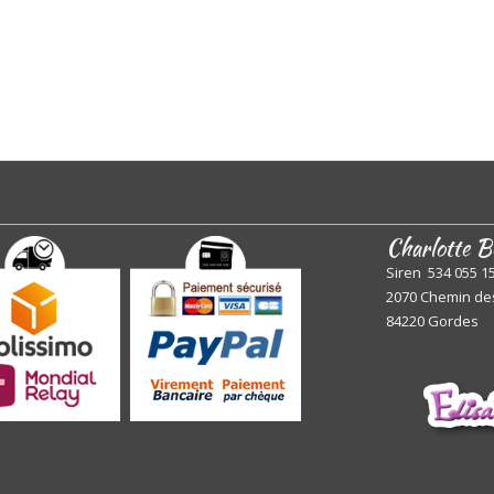
Charlotte B
Siren 534 055 1
2070 Chemin de
84220 Gordes