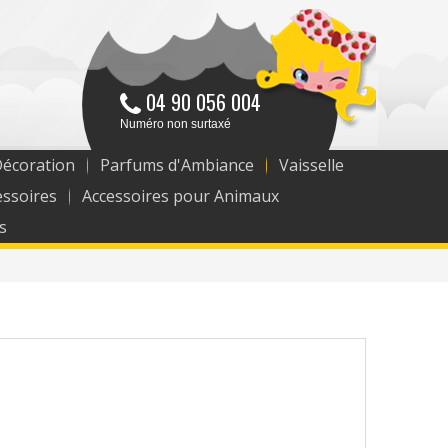
04 90 056 004
Numéro non surtaxé
Décoration
Parfums d'Ambiance
Vaisselle
essoires
Accessoires pour Animaux
s