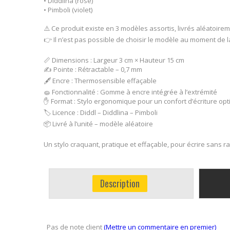
• Diddlina (rose)
• Pimboli (violet)
⚠️ Ce produit existe en 3 modèles assortis, livrés aléatoire
👉 Il n’est pas possible de choisir le modèle au moment d
📏 Dimensions : Largeur 3 cm × Hauteur 15 cm
✍️ Pointe : Rétractable – 0,7 mm
🖋️ Encre : Thermosensible effaçable
🧽 Fonctionnalité : Gomme à encre intégrée à l’extrémité
✋ Format : Stylo ergonomique pour un confort d’écriture op
🏷️ Licence : Diddl – Diddlina – Pimboli
📦 Livré à l’unité – modèle aléatoire
Un stylo craquant, pratique et effaçable, pour écrire sans ra
Description
Pas de note client
(Mettre un commentaire en premier)