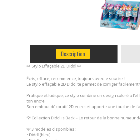
Description
✏️ Stylo Effaçable 2D Diddl ✏️
Écris, efface, recommence, toujours avec le sourire !
Le stylo effaçable 2D Diddl te permet de corriger facilement
Pratique et ludique, ce stylo combine un design coloré à l’e
ton encre.
Son embout décoratif 2D en relief apporte une touche de fa
💡 Collection Diddl is Back – Le retour de la bonne humeur 
🩵 3 modèles disponibles :
• Diddl (bleu)