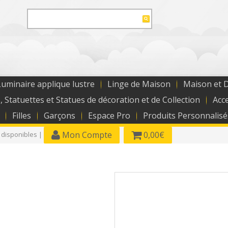
uminaire applique lustre
Linge de Maison
Maison et 
, Statuettes et Statues de décoration et de Collection
Acc
Filles
Garçons
Espace Pro
Produits Personnalisé
Mon Compte
0,00€
 disponibles |