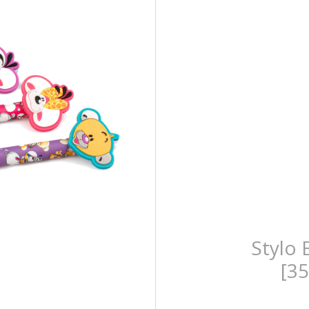
Stylo 
[3