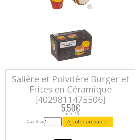
Salière et Poivrière Burger et
Frites en Céramique
[4029811475506]
5,50€
stock :10
Quantité: