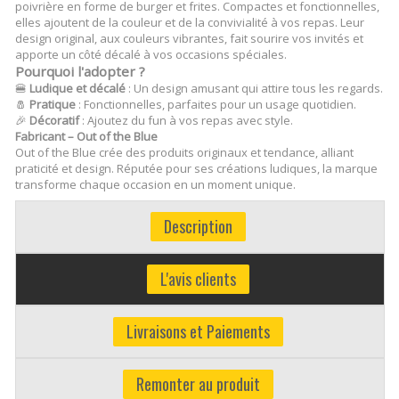
poivrière en forme de burger et frites. Compactes et fonctionnelles,
elles ajoutent de la couleur et de la convivialité à vos repas. Leur
design original, aux couleurs vibrantes, fait sourire vos invités et
apporte un côté décalé à vos occasions spéciales.
Pourquoi l'adopter ?
🍔
Ludique et décalé
: Un design amusant qui attire tous les regards.
🧂
Pratique
: Fonctionnelles, parfaites pour un usage quotidien.
🎉
Décoratif
: Ajoutez du fun à vos repas avec style.
Fabricant – Out of the Blue
Out of the Blue crée des produits originaux et tendance, alliant
praticité et design. Réputée pour ses créations ludiques, la marque
transforme chaque occasion en un moment unique.
Description
L'avis clients
Livraisons et Paiements
Remonter au produit