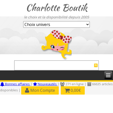
Charlotte Boutik
le choix et la disponibilité depuis 2005
Bonnes affaires
|
Nouveautés
|
271 en ligne |
66635 articles
Mon Compte
0,00€
disponibles |