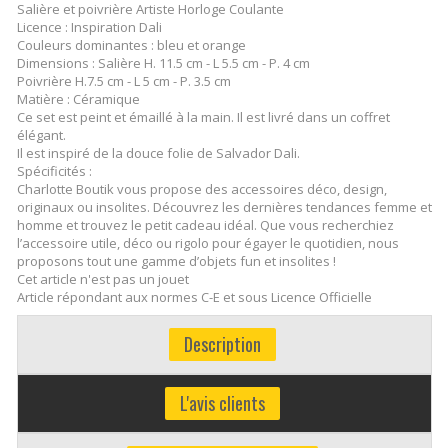
Salière et poivrière Artiste Horloge Coulante
Licence : Inspiration Dali
Couleurs dominantes : bleu et orange
Dimensions : Salière H. 11.5 cm - L 5.5 cm - P. 4 cm
Poivrière H.7.5 cm - L 5 cm - P. 3.5 cm
Matière : Céramique
Ce set est peint et émaillé à la main. Il est livré dans un coffret
élégant.
Il est inspiré de la douce folie de Salvador Dali.
Spécificités :
Charlotte Boutik vous propose des accessoires déco, design,
originaux ou insolites. Découvrez les dernières tendances femme et
homme et trouvez le petit cadeau idéal. Que vous recherchiez
l’accessoire utile, déco ou rigolo pour égayer le quotidien, nous
proposons tout une gamme d’objets fun et insolites !
Cet article n'est pas un jouet
Article répondant aux normes C-E et sous Licence Officielle
Description
L'avis clients