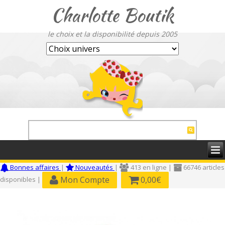
Charlotte Boutik
le choix et la disponibilité depuis 2005
Bonnes affaires
|
Nouveautés
|
413 en ligne |
66746 articles
Mon Compte
0,00€
disponibles |