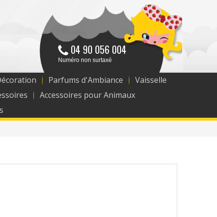
04 90 056 004
Numéro non surtaxé
Décoration
Parfums d'Ambiance
Vaisselle
essoires
Accessoires pour Animaux
s