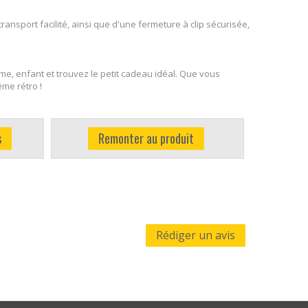
nsport facilité, ainsi que d'une fermeture à clip sécurisée,
e, enfant et trouvez le petit cadeau idéal. Que vous
ême rétro !
s
Remonter au produit
Rédiger un avis