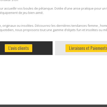
accueillir vos boules de pétanque. Dotée d'une anse pratique pour un tra
e équipement de jeu bien-aimé.
, originaux ou insolites. Découvrez les dernières tendances femme , homm
le quotidien, nous proposons tout une gamme d’objets fun et insolites ou m
L'avis clients
Livraisons et Paiement