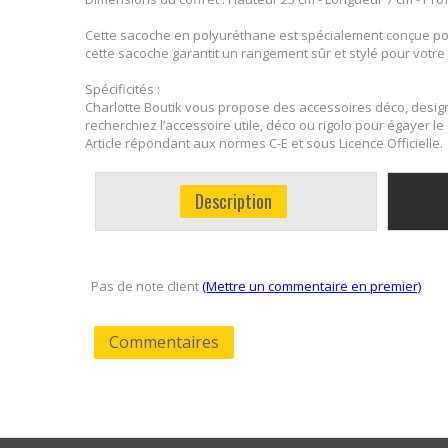
Cette sacoche en polyuréthane est spécialement conçue pour 
cette sacoche garantit un rangement sûr et stylé pour votr
Spécificités :
Charlotte Boutik vous propose des accessoires déco, design
recherchiez l’accessoire utile, déco ou rigolo pour égayer 
Article répondant aux normes C-E et sous Licence Officielle.
Description
Pas de note client
(Mettre un commentaire en premier)
Commentaires