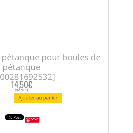
s pétanque pour boules de
pétanque
700281692532]
14,50€
stock :1
Save