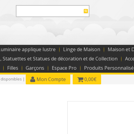
uminaire applique lustre
Linge de Maison
Maison et 
, Statuettes et Statues de décoration et de Collection
Acc
Filles
Garçons
Espace Pro
Produits Personnalisé
Mon Compte
0,00€
 disponibles |