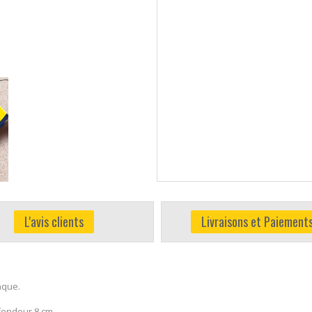
L'avis clients
Livraisons et Paiement
nque.
ofondeur 8 cm