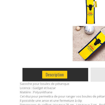
Description
Sacoche pour boules de pétanque
Licence : Gadget et bazar
Matière : Polyuréthane
Cet étui pour permettra de pour ranger vos boules de péta
Il possède une anse et une fermeture à clip
Dimensions du coffret : Hauteur 25 cm - Longueur 7 cm - Pr