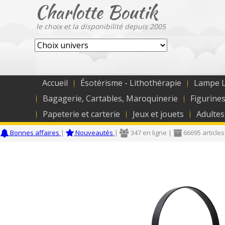
Charlotte Boutik
le choix et la disponibilité depuis 2005
Accueil
Ésotérisme - Lithothérapie
Lampe L
Bagagerie, Cartables, Maroquinerie
Figurines
Papeterie et carterie
Jeux et jouets
Adultes
Bonnes affaires
|
Nouveautés
|
347 en ligne |
66695 articles