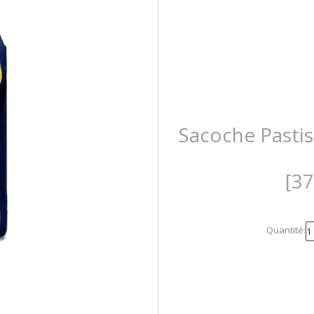
Sacoche Pasti
[3
Quantité: