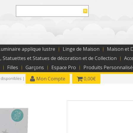
uminaire applique lustre
Linge de Maison
Maison et 
, Statuettes et Statues de décoration et de Collection
Acc
Filles
Garçons
Espace Pro
Produits Personnalisé
Mon Compte
0,00€
 disponibles |