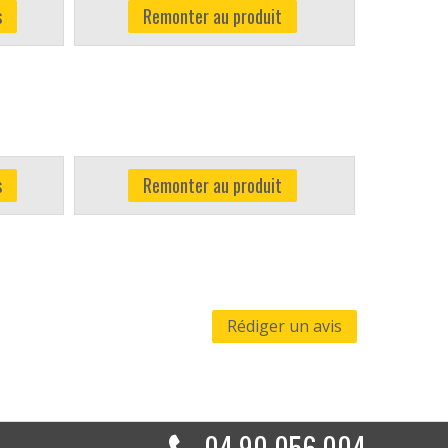
s
Remonter au produit
s
Remonter au produit
Rédiger un avis
04 90 056 004