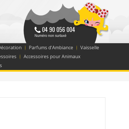
04 90 056 004
Numéro non surtaxé
Décoration
Parfums d'Ambiance
Vaisselle
essoires
Accessoires pour Animaux
s