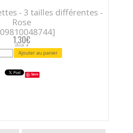
ttes - 3 tailles différentes -
Rose
609810048744]
1,30€
stock :4
Save