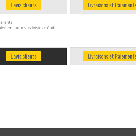
L'avis clients
Livraisons et Paiement
férents.
lement pour vos loisirs créatifs
L'avis clients
Livraisons et Paiement