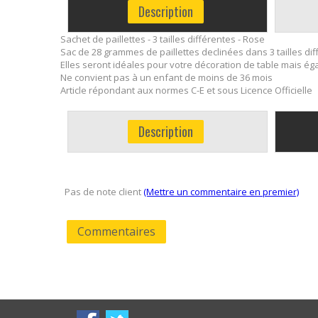
Description
Sachet de paillettes - 3 tailles différentes - Rose
Sac de 28 grammes de paillettes declinées dans 3 tailles dif
Elles seront idéales pour votre décoration de table mais éga
Ne convient pas à un enfant de moins de 36 mois
Article répondant aux normes C-E et sous Licence Officielle
Description
Pas de note client
(Mettre un commentaire en premier)
Commentaires