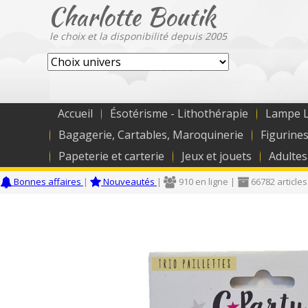
Charlotte Boutik
le choix et la disponibilité depuis 2005
Accueil
Ésotérisme - Lithothérapie
Lampe L
Bagagerie, Cartables, Maroquinerie
Figurines
Papeterie et carterie
Jeux et jouets
Adultes
Bonnes affaires
|
Nouveautés
|
910 en ligne |
66782 articles