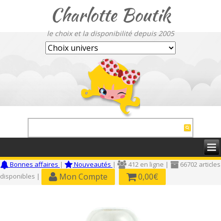
Charlotte Boutik
le choix et la disponibilité depuis 2005
Bonnes affaires
|
Nouveautés
|
412 en ligne |
66702 articles
Mon Compte
0,00€
disponibles |