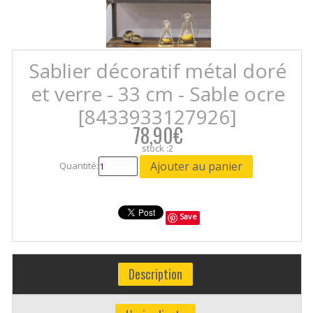
Sablier décoratif métal doré
et verre - 33 cm - Sable ocre
[8433933127926]
78,90€
stock :2
Quantité:
Save
Description