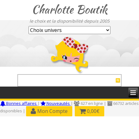
Charlotte Boutik
le choix et la disponibilité depuis 2005
Bonnes affaires
|
Nouveautés
|
627 en ligne |
66732 articles
Mon Compte
0,00€
disponibles |