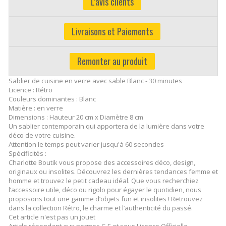
L'avis clients
Livraisons et Paiements
Remonter au produit
Sablier de cuisine en verre avec sable Blanc - 30 minutes
Licence : Rétro
Couleurs dominantes : Blanc
Matière : en verre
Dimensions : Hauteur 20 cm x Diamètre 8 cm
Un sablier contemporain qui apportera de la lumière dans votre
déco de votre cuisine.
Attention le temps peut varier jusqu'à 60 secondes
Spécificités :
Charlotte Boutik vous propose des accessoires déco, design,
originaux ou insolites. Découvrez les dernières tendances femme et
homme et trouvez le petit cadeau idéal. Que vous recherchiez
l’accessoire utile, déco ou rigolo pour égayer le quotidien, nous
proposons tout une gamme d’objets fun et insolites ! Retrouvez
dans la collection Rétro, le charme et l’authenticité du passé.
Cet article n'est pas un jouet
Article répondant aux normes C-E et sous Licence Officielle