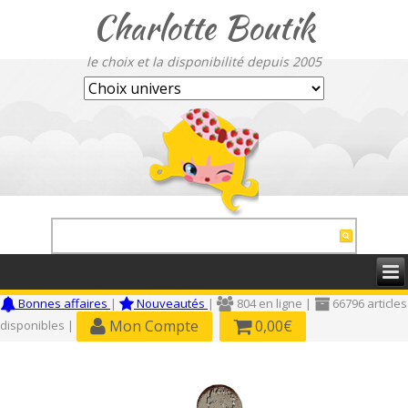
Charlotte Boutik
le choix et la disponibilité depuis 2005
Bonnes affaires
|
Nouveautés
|
804 en ligne |
66796 articles
Mon Compte
0,00€
disponibles |