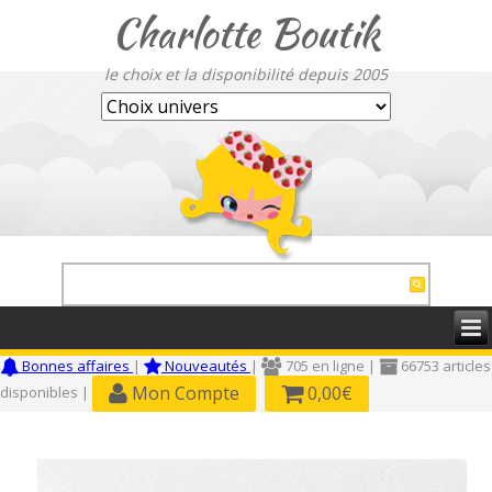
Charlotte Boutik
le choix et la disponibilité depuis 2005
Bonnes affaires
|
Nouveautés
|
705 en ligne |
66753 articles
Mon Compte
0,00€
disponibles |