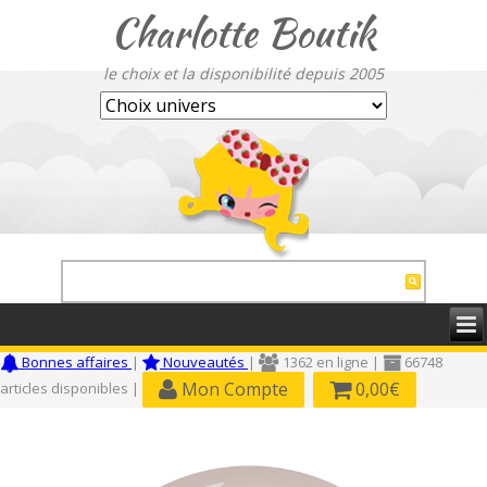
Charlotte Boutik
le choix et la disponibilité depuis 2005
Bonnes affaires
|
Nouveautés
|
1362 en ligne |
66748
Mon Compte
0,00€
articles disponibles |