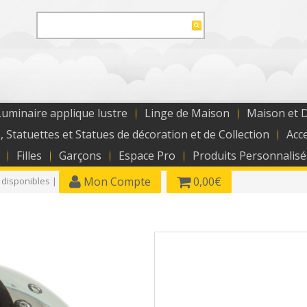
uminaire applique lustre
Linge de Maison
Maison et 
, Statuettes et Statues de décoration et de Collection
Acc
Filles
Garçons
Espace Pro
Produits Personnalisé
Mon Compte
0,00€
 disponibles |