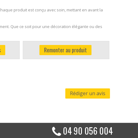
Chaque produit est conçu avec soin, mettant en avant la
moment. Que ce soit pour une décoration élégante ou des
s
Remonter au produit
Rédiger un avis
04 90 056 004