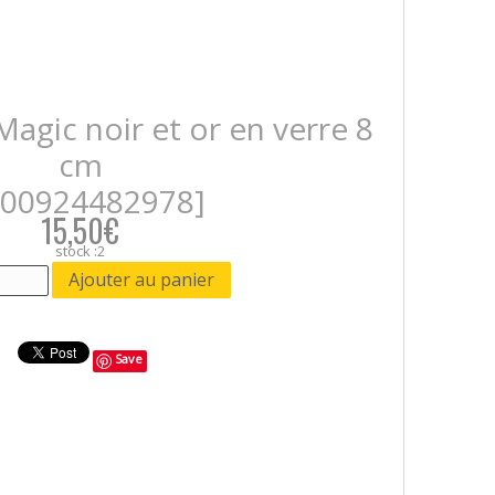
Magic noir et or en verre 8
cm
400924482978]
15,50€
stock :2
Save