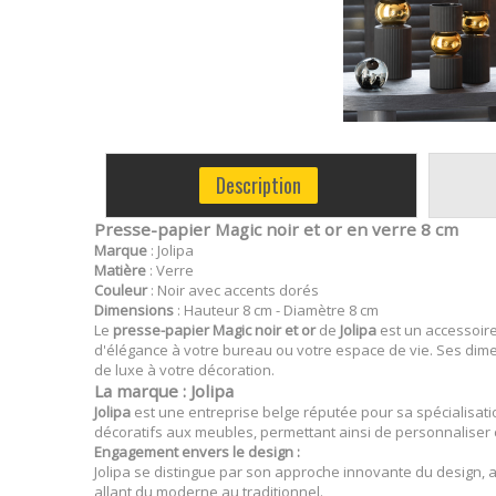
Description
Presse-papier Magic noir et or en verre 8 cm
Marque
: Jolipa
Matière
: Verre
Couleur
: Noir avec accents dorés
Dimensions
: Hauteur 8 cm - Diamètre 8 cm
Le
presse-papier Magic noir et or
de
Jolipa
est un accessoire 
d'élégance à votre bureau ou votre espace de vie. Ses dime
de luxe à votre décoration.
La marque : Jolipa
Jolipa
est une entreprise belge réputée pour sa spécialisation
décoratifs aux meubles, permettant ainsi de personnaliser
Engagement envers le design :
Jolipa se distingue par son approche innovante du design, a
allant du moderne au traditionnel.