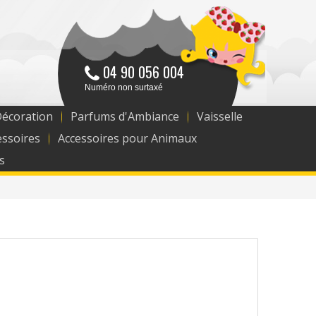
04 90 056 004
Numéro non surtaxé
Décoration
Parfums d'Ambiance
Vaisselle
essoires
Accessoires pour Animaux
s