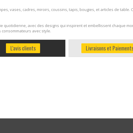
, vases, cadres, miroirs, coussins, tapis, bougies, et articles de table. 
a vie quotidienne, avec des designs qui inspirent et embellissent chaque 
es consommateurs avec style.
L'avis clients
Livraisons et Paiement