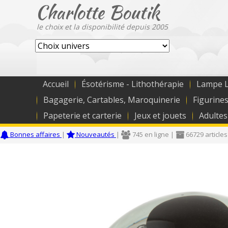
Charlotte Boutik
le choix et la disponibilité depuis 2005
Accueil
Ésotérisme - Lithothérapie
Lampe L
Bagagerie, Cartables, Maroquinerie
Figurines
Papeterie et carterie
Jeux et jouets
Adultes
Bonnes affaires
|
Nouveautés
|
745 en ligne |
66729 articles