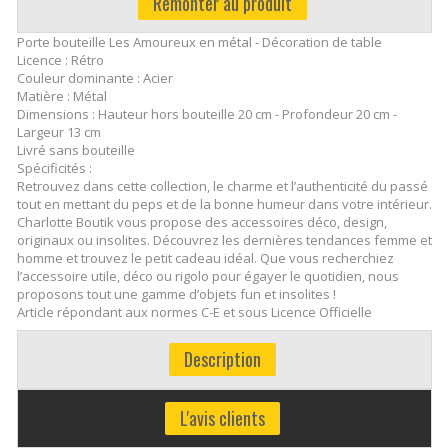
Remonter au produit
Porte bouteille Les Amoureux en métal - Décoration de table
Licence : Rétro
Couleur dominante : Acier
Matière : Métal
Dimensions : Hauteur hors bouteille 20 cm - Profondeur 20 cm -
Largeur 13 cm
Livré sans bouteille
Spécificités :
Retrouvez dans cette collection, le charme et l’authenticité du passé
tout en mettant du peps et de la bonne humeur dans votre intérieur.
Charlotte Boutik vous propose des accessoires déco, design,
originaux ou insolites. Découvrez les dernières tendances femme et
homme et trouvez le petit cadeau idéal. Que vous recherchiez
l’accessoire utile, déco ou rigolo pour égayer le quotidien, nous
proposons tout une gamme d’objets fun et insolites !
Article répondant aux normes C-E et sous Licence Officielle
Description
L'avis clients