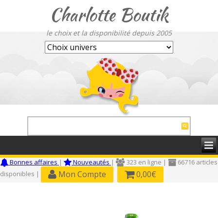
Charlotte Boutik
le choix et la disponibilité depuis 2005
Bonnes affaires
|
Nouveautés
|
323 en ligne |
66716 articles
Mon Compte
0,00€
disponibles |