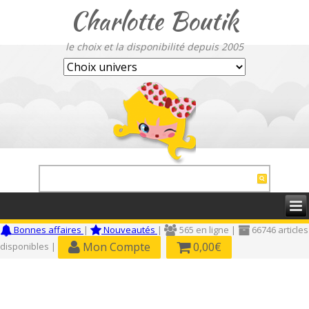
Charlotte Boutik
le choix et la disponibilité depuis 2005
Bonnes affaires
|
Nouveautés
|
565 en ligne |
66746 articles
Mon Compte
0,00€
disponibles |