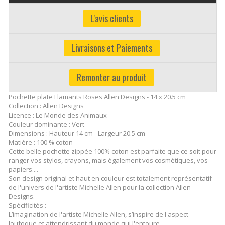
L'avis clients
Livraisons et Paiements
Remonter au produit
Pochette plate Flamants Roses Allen Designs - 14 x 20.5 cm
Collection : Allen Designs
Licence : Le Monde des Animaux
Couleur dominante : Vert
Dimensions : Hauteur 14 cm - Largeur 20.5 cm
Matière : 100 % coton
Cette belle pochette zippée 100% coton est parfaite que ce soit pour
ranger vos stylos, crayons, mais également vos cosmétiques, vos
papiers....
Son design original et haut en couleur est totalement représentatif
de l'univers de l'artiste Michelle Allen pour la collection Allen
Designs.
Spécificités :
L’imagination de l'artiste Michelle Allen, s’inspire de l'aspect
loufoque et attendrissant du monde qui l'entoure.