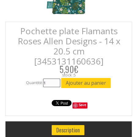
Pochette plate Flamants
Roses Allen Designs - 14 x
20.5 cm
[3453131160636]
5,90€
stock :5
Quantité:
Save
Description