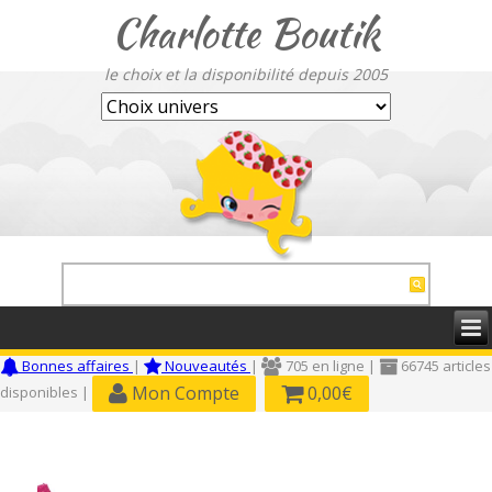
Charlotte Boutik
le choix et la disponibilité depuis 2005
Bonnes affaires
|
Nouveautés
|
705 en ligne |
66745 articles
Mon Compte
0,00€
disponibles |