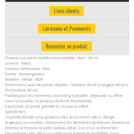
L'avis clients
Livraisons et Paiements
Remonter au produit
Plateau sur pieds multifonction pliable - Noir - 60 cm
Licence : Rétro
Couleur dominante : Noir
Forme : Rectangulaire
Matière : Métal - MDF
Dimensions avec les pieds dépliés : Hauteur 28 cm x Largeur 60 cm x
Profondeur 40 cm
Parfait pour les moments cocooning, travailler, déjeuner ou dîner
sous la couette, ce plateau de lit est fonctionnel.
Il possède un porte gobelet et un passe-câble.
Spécificités :
Charlotte Boutik vous propose des accessoires déco, design,
originaux ou insolites. Découvrez les dernières tendances femme et
homme et trouvez le petit cadeau idéal. Que vous recherchiez
l’accessoire utile, déco ou rigolo pour égayer le quotidien, nous