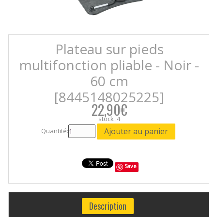
Plateau sur pieds
multifonction pliable - Noir -
60 cm
[8445148025225]
22,90€
stock :4
Quantité:
Save
Description