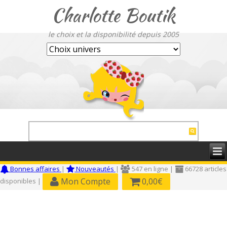
Charlotte Boutik
le choix et la disponibilité depuis 2005
Bonnes affaires
|
Nouveautés
|
547 en ligne |
66728 articles
Mon Compte
0,00€
disponibles |