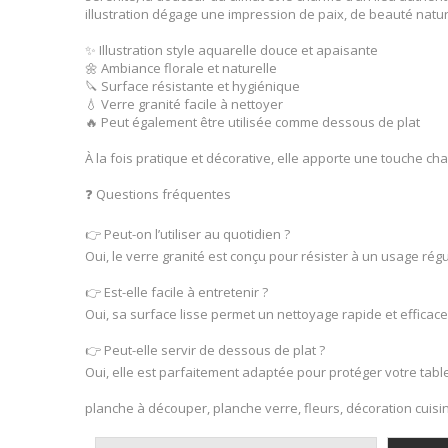
illustration dégage une impression de paix, de beauté naturel
✨ Illustration style aquarelle douce et apaisante
🌼 Ambiance florale et naturelle
🔪 Surface résistante et hygiénique
💧 Verre granité facile à nettoyer
🔥 Peut également être utilisée comme dessous de plat
À la fois pratique et décorative, elle apporte une touche cha
❓ Questions fréquentes
👉 Peut-on l’utiliser au quotidien ?
Oui, le verre granité est conçu pour résister à un usage régu
👉 Est-elle facile à entretenir ?
Oui, sa surface lisse permet un nettoyage rapide et efficace
👉 Peut-elle servir de dessous de plat ?
Oui, elle est parfaitement adaptée pour protéger votre tabl
planche à découper, planche verre, fleurs, décoration cuisin