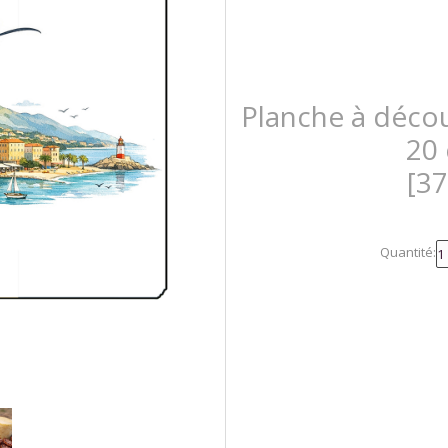
Planche à décou
20
[3
Quantité: