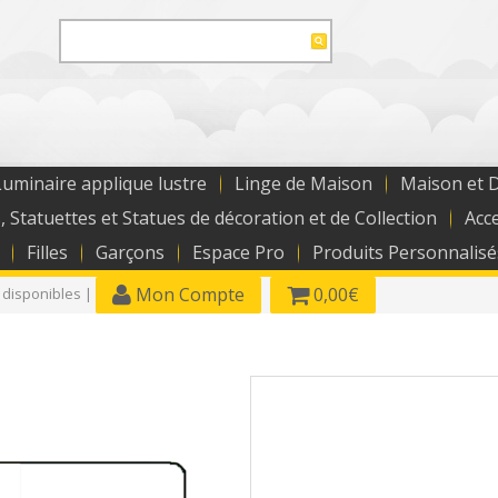
uminaire applique lustre
Linge de Maison
Maison et 
, Statuettes et Statues de décoration et de Collection
Acc
Filles
Garçons
Espace Pro
Produits Personnalisé
Mon Compte
0,00€
 disponibles |