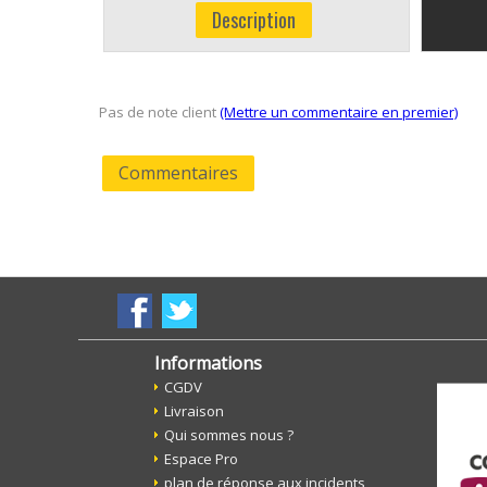
Description
Pas de note client
(Mettre un commentaire en premier)
Commentaires
Informations
CGDV
Livraison
Qui sommes nous ?
Espace Pro
plan de réponse aux incidents