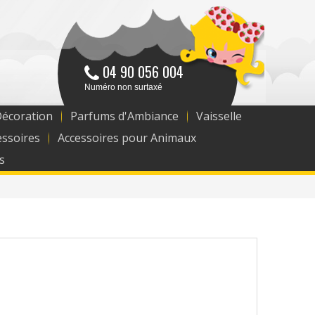
04 90 056 004
Numéro non surtaxé
Décoration
Parfums d'Ambiance
Vaisselle
essoires
Accessoires pour Animaux
s