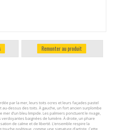
s
Remonter au produit
dée par la mer, leurs toits ocres et leurs façades pastel
nt au-dessus des toits. À gauche, un fort ancien surplombe
une mer d’un bleu limpide. Les palmiers ponctuent le rivage,
s verdoyantes baignées de lumière. À droite, un phare
sation de calme et de liberté. L’ensemble respire la
ne touche poétique, comme une signature d’artiste. Cette