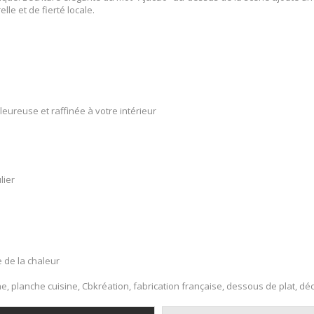
le et de fierté locale.
leureuse et raffinée à votre intérieur
lier
e de la chaleur
e, planche cuisine, Cbkréation, fabrication française, dessous de plat, déc