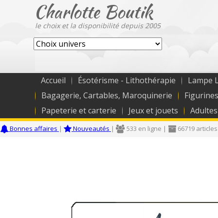
Charlotte Boutik
le choix et la disponibilité depuis 2005
Accueil
Ésotérisme - Lithothérapie
Lampe L
Bagagerie, Cartables, Maroquinerie
Figurines
Papeterie et carterie
Jeux et jouets
Adultes
Bonnes affaires
|
Nouveautés
|
533 en ligne |
66719 articles