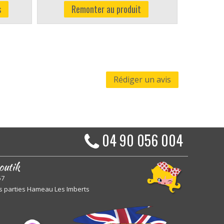
s
Remonter au produit
Rédiger un avis
04 90 056 004
outik
57
s parties Hameau Les Imberts