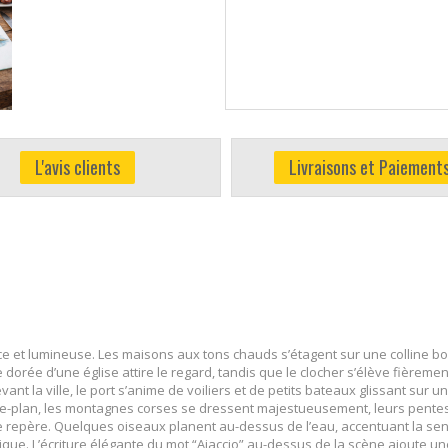
L'avis clients
Livraisons et Paiement
uce et lumineuse. Les maisons aux tons chauds s’étagent sur une colline bor
dorée d’une église attire le regard, tandis que le clocher s’élève fièreme
vant la ville, le port s’anime de voiliers et de petits bateaux glissant sur 
rière-plan, les montagnes corses se dressent majestueusement, leurs pente
t de repère. Quelques oiseaux planent au-dessus de l’eau, accentuant la sen
tique. L’écriture élégante du mot “Ajaccio” au-dessus de la scène ajoute u