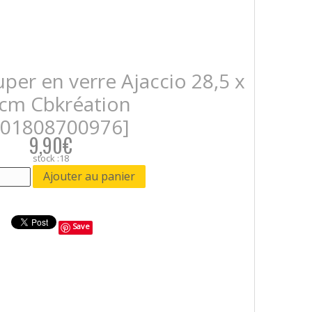
per en verre Ajaccio 28,5 x
 cm Cbkréation
701808700976]
9,90€
stock :18
Save