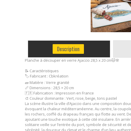
Description
Planche à découper en verre Ajaccio 28,5 x 20 cm🐱🌸
📝 Caractéristiques
🏷️ Fabricant : Cbkréation
🧱 Matière : Verre granité
📏 Dimensions : 28,5 × 20 cm
🇫🇷 Fabrication : Impression en France
🎨 Couleur dominante : Vert, rose, beige, tons pastel
La scène illustre la ville d’Ajaccio dans une composition do
évoquant la chaleur méditerranéenne. Au centre, la coupole 
les rochers, coiffé du drapeau français qui flotte au vent. De
ajoutant une touche exotique à cette cité insulaire. En ar
solitaire veille sur l’entrée du port, symbole de sécurité e
sérénité, la douceur du climat et le charme d’un lieu authen