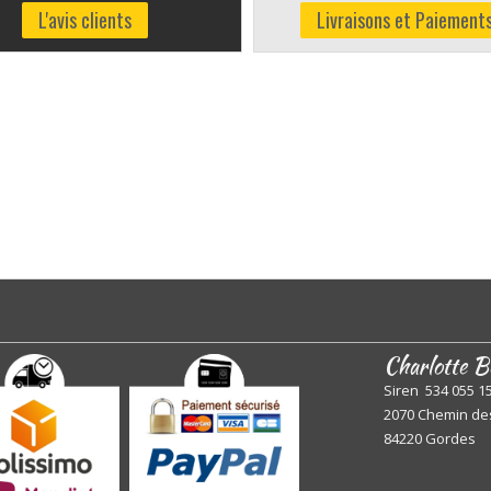
L'avis clients
Livraisons et Paiement
Charlotte B
Siren 534 055 1
2070 Chemin de
84220 Gordes