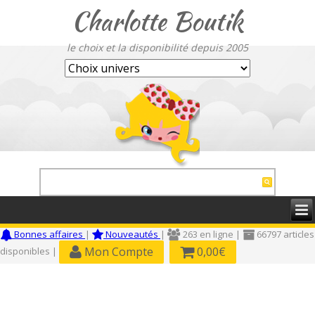
Charlotte Boutik
le choix et la disponibilité depuis 2005
Bonnes affaires
|
Nouveautés
|
263 en ligne |
66797 articles
Mon Compte
0,00€
disponibles |