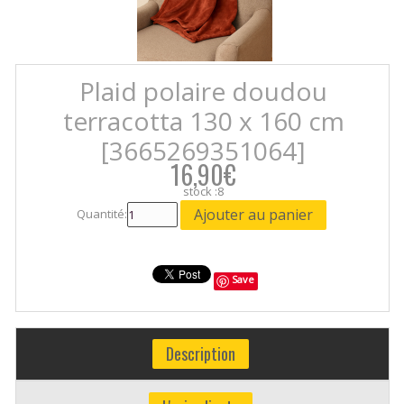
Plaid polaire doudou
terracotta 130 x 160 cm
[3665269351064]
16,90€
stock :8
Quantité:
Save
Description