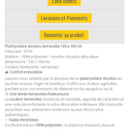
L'avis clients
Livraisons et Paiements
Remonter au produit
Plaid polaire doudou terracotta 130 x 160 cm
Fabricant : STOF
Matière : 100% polyester – toucher doudou ultra doux
Dimensions : 130 × 160 cm
Couleur dominante : terracotta
🛋️
Confort irrésistible
Laissez-vous séduire par la douceur de ce
plaid polaire doudou
au
toucher soyeux. Léger et moelleux, il offre une chaleur agréable,
parfaite pour vos moments de détente sur le canapé ou au lit.
🎨
Une teinte terracotta chaleureuse
La
couleur terracotta
, tendance et naturelle, apporte du caractère et
une note réconfortante à votre décoration intérieure. Elle s’accorde
aussi bien aux ambiances modernes qu’aux décors plus
authentiques.
✨
Facile d’entretien
Confectionné en
100% polyester
, ce plaid est résistant, doux et