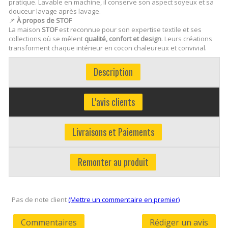
pratique. Lavable en machine, il conserve son aspect soyeux et sa
douceur lavage après lavage.
📌
À propos de STOF
La maison
STOF
est reconnue pour son expertise textile et ses
collections où se mêlent
qualité, confort et design
. Leurs créations
transforment chaque intérieur en cocon chaleureux et convivial.
Description
L'avis clients
Livraisons et Paiements
Remonter au produit
Pas de note client
(Mettre un commentaire en premier)
Commentaires
Rédiger un avis