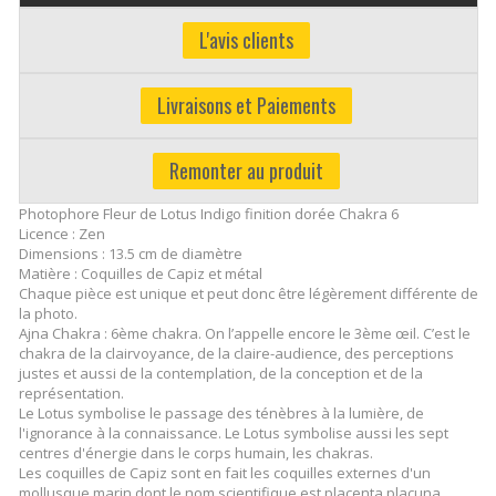
L'avis clients
Livraisons et Paiements
Remonter au produit
Photophore Fleur de Lotus Indigo finition dorée Chakra 6
Licence : Zen
Dimensions : 13.5 cm de diamètre
Matière : Coquilles de Capiz et métal
Chaque pièce est unique et peut donc être légèrement différente de
la photo.
Ajna Chakra : 6ème chakra. On l’appelle encore le 3ème œil. C’est le
chakra de la clairvoyance, de la claire-audience, des perceptions
justes et aussi de la contemplation, de la conception et de la
représentation.
Le Lotus symbolise le passage des ténèbres à la lumière, de
l'ignorance à la connaissance. Le Lotus symbolise aussi les sept
centres d'énergie dans le corps humain, les chakras.
Les coquilles de Capiz sont en fait les coquilles externes d'un
mollusque marin dont le nom scientifique est placenta placuna.