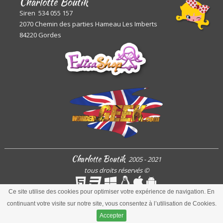
Charlotte Boutik
Siren 534 055 157
2070 Chemin des parties Hameau Les Imberts
84220 Gordes
Charlotte Boutik
2005 - 2021
tous droits réservés
©
Ce site utilise des cookies pour optimiser votre expérience de navigation. En
continuant votre visite sur notre site, vous consentez à l’utilisation de Cookies.
ARToisWEB
Accepter