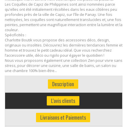
Les Coquilles de Capiz de Philippines sont ainsi nommées parce
qu'elles ont été initialement récoltées dans les eaux côtières peu
profondes près de la ville de Capiz, sur l'île de Panay. Une fois
nettoyées, les coquilles sont naturellement translucides et, une fois
peintes, permettent une magnifique interaction entre la lumière et la
couleur.
Spécificités :
Charlotte Boutik vous propose des accessoires déco, design,
originaux ou insolites. Découvrez les dernières tendances femme et
homme et trouvez le petit cadeau idéal. Que vous recherchiez
l’accessoire utile, déco ou rigolo pour égayer le quotidien !
Nous vous proposons également une collection Zen pour vivre sans
stress, pour décorer une cuisine, une salle de bains, un salon ou
une chambre 100% bien-être...
Description
L'avis clients
Livraisons et Paiements