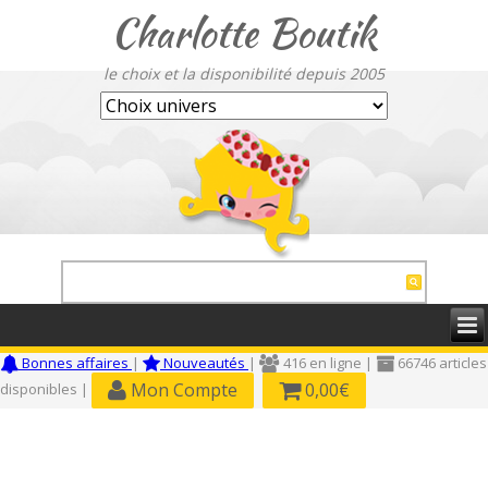
Charlotte Boutik
le choix et la disponibilité depuis 2005
Bonnes affaires
|
Nouveautés
|
416 en ligne |
66746 articles
Mon Compte
0,00€
disponibles |