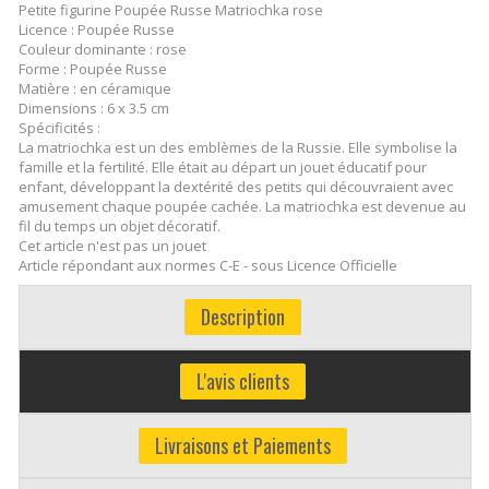
Petite figurine Poupée Russe Matriochka rose
Licence : Poupée Russe
Couleur dominante : rose
Forme : Poupée Russe
Matière : en céramique
Dimensions : 6 x 3.5 cm
Spécificités :
La matriochka est un des emblèmes de la Russie. Elle symbolise la
famille et la fertilité. Elle était au départ un jouet éducatif pour
enfant, développant la dextérité des petits qui découvraient avec
amusement chaque poupée cachée. La matriochka est devenue au
fil du temps un objet décoratif.
Cet article n'est pas un jouet
Article répondant aux normes C-E - sous Licence Officielle
Description
L'avis clients
Livraisons et Paiements