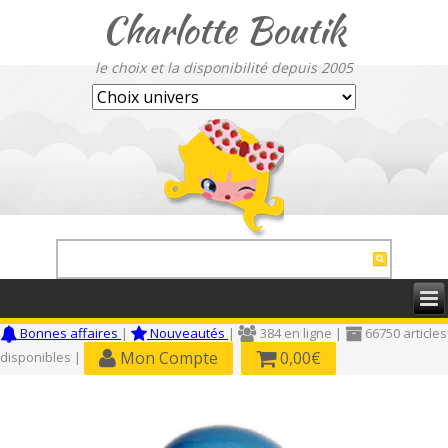
Charlotte Boutik
le choix et la disponibilité depuis 2005
Bonnes affaires
|
Nouveautés
|
384 en ligne |
66750 articles
Mon Compte
0,00€
disponibles |