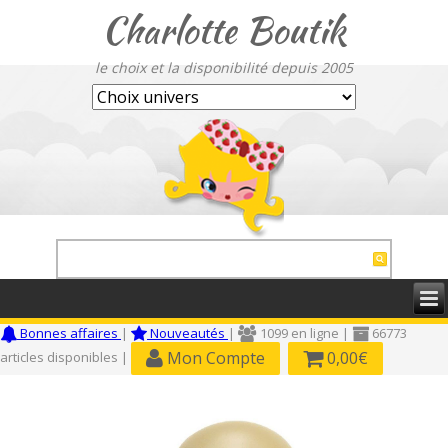
Charlotte Boutik
le choix et la disponibilité depuis 2005
Bonnes affaires
|
Nouveautés
|
1099 en ligne |
66773
Mon Compte
0,00€
articles disponibles |