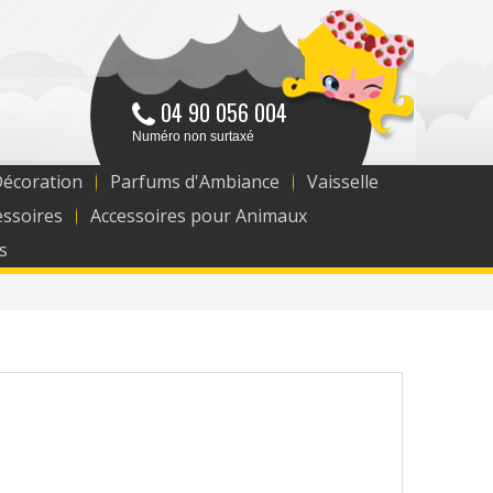
04 90 056 004
Numéro non surtaxé
Décoration
Parfums d'Ambiance
Vaisselle
essoires
Accessoires pour Animaux
s