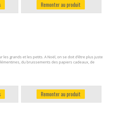
s
Remonter au produit
es grands et les petits. A Noël, on se doit d’être plus juste
es clémentines, du bruissements des papiers cadeaux, de
!
s
Remonter au produit