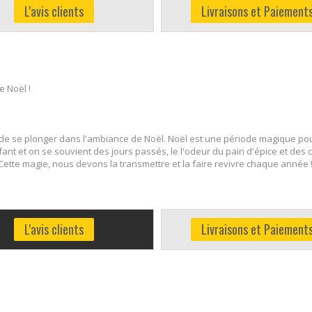
L'avis clients
Livraisons et Paiement
e Noël !
 de se plonger dans l'ambiance de Noël. Noël est une période magique pour l
enfant et on se souvient des jours passés, le l'odeur du pain d'épice et d
Cette magie, nous devons la transmettre et la faire revivre chaque année 
L'avis clients
Livraisons et Paiement