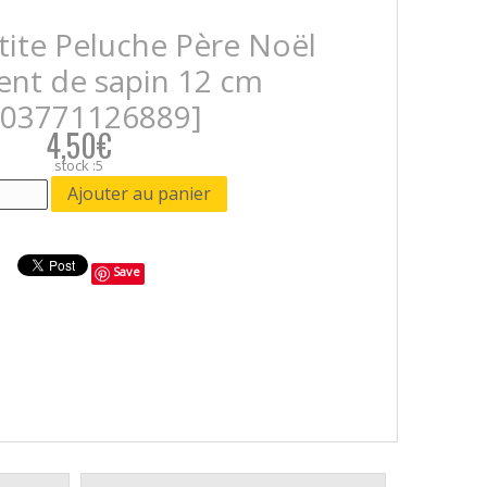
tite Peluche Père Noël
nt de sapin 12 cm
703771126889]
4,50€
stock :5
Save