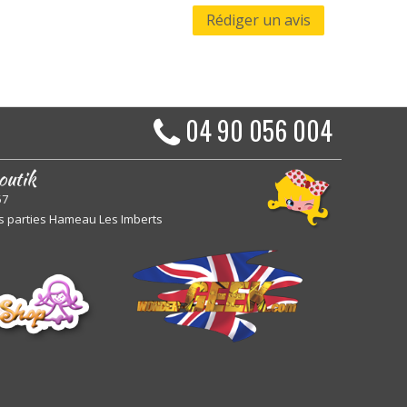
Rédiger un avis
04 90 056 004
outik
57
s parties Hameau Les Imberts