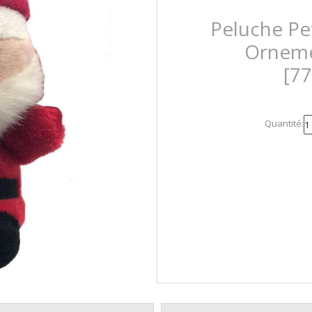
Peluche Pe
Orneme
[7
Quantité: