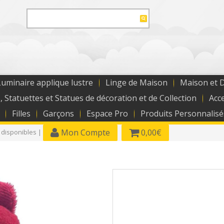
uminaire applique lustre
Linge de Maison
Maison et 
, Statuettes et Statues de décoration et de Collection
Acc
Filles
Garçons
Espace Pro
Produits Personnalisé
Mon Compte
0,00€
 disponibles |