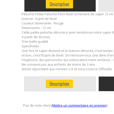
Description
Peluche Petite Peluche Père Noël Ornement de sapin 12 cm
Licence : Esprit de Noël
Couleur dominante : Rouge
Dimensions : 12 cm
Cette petite peluche décorera avec tendresse votre sapin d
A partir de 36 mois
Très belle qualité
Spécificités :
Une fois le sapin illuminé et la maison décorée, il est temps
et bon, c’est l’Esprit de Noël. On retrouve tous une âme d'
l'euphorie, des personnes qui entouraient notre enfance... 
Ne convient pas aux enfants de moins de 3 ans
Article répondant aux normes C-E et sous Licence Officielle
Description
Pas de note client
(Mettre un commentaire en premier)