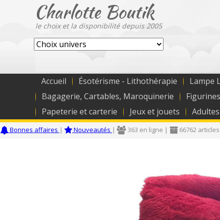
Charlotte Boutik
le choix et la disponibilité depuis 2005
Accueil
Ésotérisme - Lithothérapie
Lampe L
Bagagerie, Cartables, Maroquinerie
Figurines
Papeterie et carterie
Jeux et jouets
Adultes
Bonnes affaires
|
Nouveautés
|
363 en ligne |
66762 articles