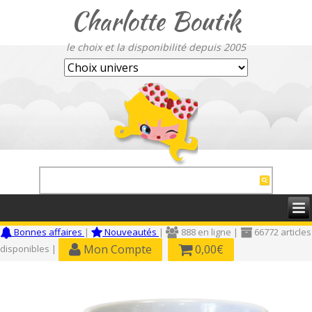
Charlotte Boutik
le choix et la disponibilité depuis 2005
Bonnes affaires
|
Nouveautés
|
888 en ligne |
66772 articles
Mon Compte
0,00€
disponibles |