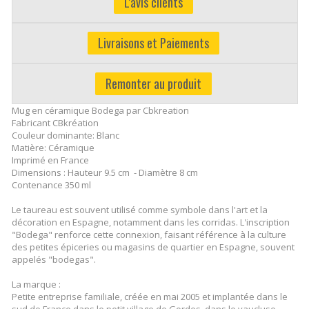
L'avis clients
Livraisons et Paiements
Remonter au produit
Mug en céramique Bodega par Cbkreation
Fabricant CBkréation
Couleur dominante: Blanc
Matière: Céramique
Imprimé en France
Dimensions : Hauteur 9.5 cm - Diamètre 8 cm
Contenance 350 ml
Le taureau est souvent utilisé comme symbole dans l'art et la
décoration en Espagne, notamment dans les corridas. L'inscription
"Bodega" renforce cette connexion, faisant référence à la culture
des petites épiceries ou magasins de quartier en Espagne, souvent
appelés "bodegas".
La marque :
Petite entreprise familiale, créée en mai 2005 et implantée dans le
sud de France dans le petit village de Gordes, dans le vaucluse,