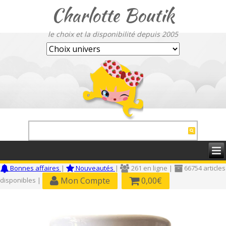
Charlotte Boutik
le choix et la disponibilité depuis 2005
Bonnes affaires
|
Nouveautés
|
261 en ligne |
66754 articles
Mon Compte
0,00€
disponibles |