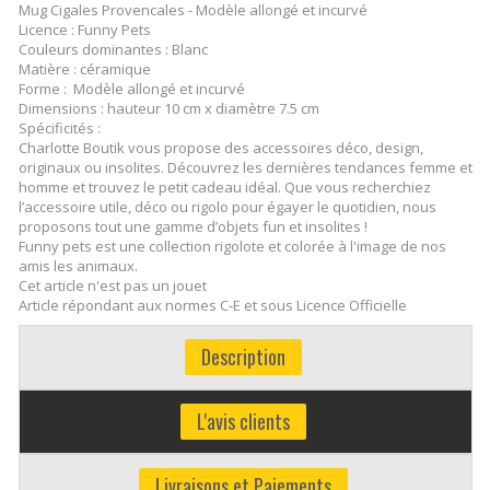
Mug Cigales Provencales - Modèle allongé et incurvé
Licence : Funny Pets
Couleurs dominantes : Blanc
Matière : céramique
Forme : Modèle allongé et incurvé
Dimensions : hauteur 10 cm x diamètre 7.5 cm
Spécificités :
Charlotte Boutik vous propose des accessoires déco, design,
originaux ou insolites. Découvrez les dernières tendances femme et
homme et trouvez le petit cadeau idéal. Que vous recherchiez
l’accessoire utile, déco ou rigolo pour égayer le quotidien, nous
proposons tout une gamme d’objets fun et insolites !
Funny pets est une collection rigolote et colorée à l'image de nos
amis les animaux.
Cet article n'est pas un jouet
Article répondant aux normes C-E et sous Licence Officielle
Description
L'avis clients
Livraisons et Paiements