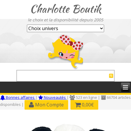
Charlotte Boutik
le choix et la disponibilité depuis 2005
Bonnes affaires
|
Nouveautés
|
523 en ligne |
66704 articles
Mon Compte
0,00€
disponibles |