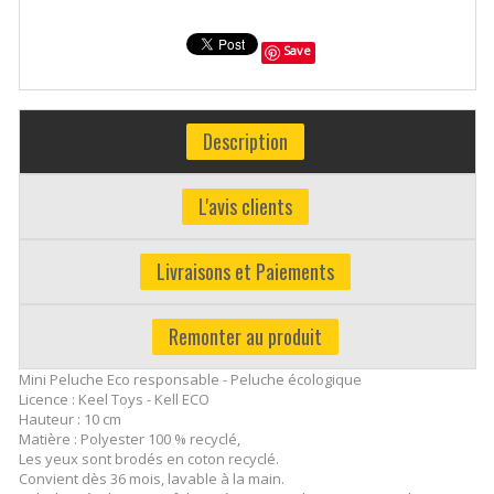
Save
Description
L'avis clients
Livraisons et Paiements
Remonter au produit
Mini Peluche Eco responsable - Peluche écologique
Licence : Keel Toys - Kell ECO
Hauteur : 10 cm
Matière : Polyester 100 % recyclé,
Les yeux sont brodés en coton recyclé.
Convient dès 36 mois, lavable à la main.