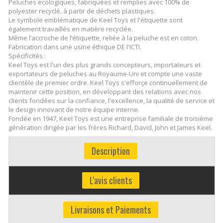
Peluches écologiques, fabriquées et remplies avec 100% de
polyester recyclé, à partir de déchets plastiques.
Le symbole emblématique de Keel Toys et l'étiquette sont
également travaillés en matière recyclée.
Même l’accroche de l’étiquette, reliée à la peluche est en coton.
Fabrication dans une usine éthique DE l'ICTI.
Spécificités :
Keel Toys est l'un des plus grands concepteurs, importateurs et
exportateurs de peluches au Royaume-Uni et compte une vaste
clientèle de premier ordre. Keel Toys s'efforçe continuellement de
maintenir cette position, en développant des relations avec nos
clients fondées sur la confiance, l'excellence, la qualité de service et
le design innovant de notre équipe interne.
Fondée en 1947, Keel Toys est une entreprise familiale de troisième
génération dirigée par les frères Richard, David, John et James Keel.
Description
L'avis clients
Livraisons et Paiements