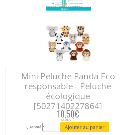
Mini Peluche Panda Eco
responsable - Peluche
écologique
[5027140227864]
10,50€
stock :1
Quantité: