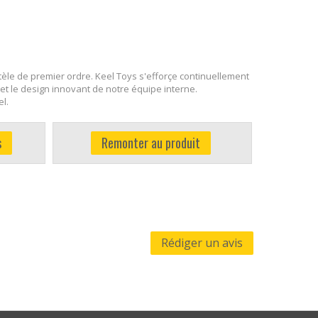
èle de premier ordre. Keel Toys s'efforçe continuellement
 et le design innovant de notre équipe interne.
l.
s
Remonter au produit
Rédiger un avis