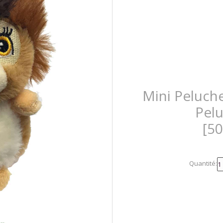
Mini Peluche
Pel
[5
Quantité: