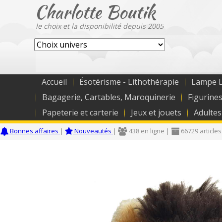
Charlotte Boutik
le choix et la disponibilité depuis 2005
Accueil
Ésotérisme - Lithothérapie
Lampe L
Bagagerie, Cartables, Maroquinerie
Figurines
Papeterie et carterie
Jeux et jouets
Adultes
Bonnes affaires
|
Nouveautés
|
438 en ligne |
66729 articles