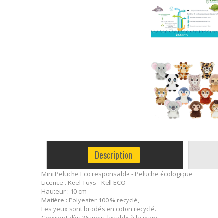
Description
Mini Peluche Eco responsable - Peluche écologique
Licence : Keel Toys - Kell ECO
Hauteur : 10 cm
Matière : Polyester 100 % recyclé,
Les yeux sont brodés en coton recyclé.
Convient dès 36 mois, lavable à la main.