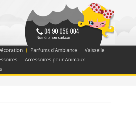
04 90 056 004
Numéro non surtaxé
Décoration
Parfums d'Ambiance
Vaisselle
essoires
Accessoires pour Animaux
s