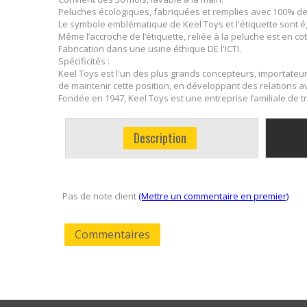
Peluches écologiques, fabriquées et remplies avec 100% de 
Le symbole emblématique de Keel Toys et l'étiquette sont é
Même l’accroche de l’étiquette, reliée à la peluche est en co
Fabrication dans une usine éthique DE l'ICTI.
Spécificités :
Keel Toys est l'un des plus grands concepteurs, importateu
de maintenir cette position, en développant des relations ave
Fondée en 1947, Keel Toys est une entreprise familiale de tr
Description
Pas de note client
(Mettre un commentaire en premier)
Commentaires