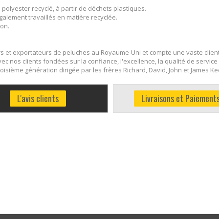
polyester recyclé, à partir de déchets plastiques.
galement travaillés en matière recyclée.
ton.
rs et exportateurs de peluches au Royaume-Uni et compte une vaste client
c nos clients fondées sur la confiance, l'excellence, la qualité de service
oisième génération dirigée par les frères Richard, David, John et James Kee
L'avis clients
Livraisons et Paiement