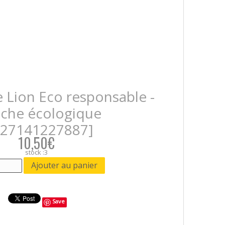
 Lion Eco responsable -
uche écologique
027141227887]
10,50€
stock :3
Save