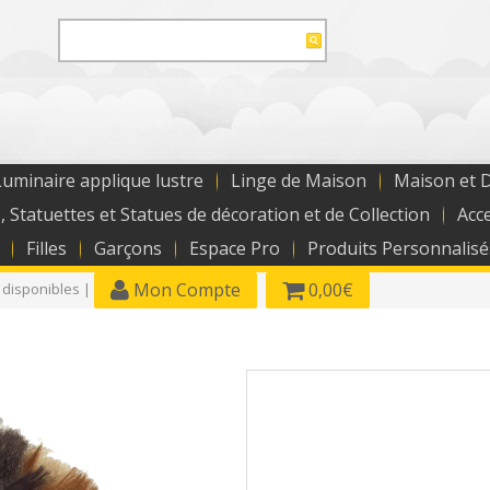
uminaire applique lustre
Linge de Maison
Maison et 
, Statuettes et Statues de décoration et de Collection
Acc
Filles
Garçons
Espace Pro
Produits Personnalisé
Mon Compte
0,00€
 disponibles |