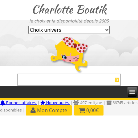
Charlotte Boutik
le choix et la disponibilité depuis 2005
Bonnes affaires
|
Nouveautés
|
497 en ligne |
66745 articles
Mon Compte
0,00€
disponibles |