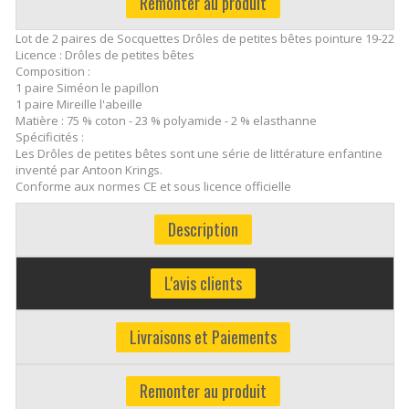
Remonter au produit
Lot de 2 paires de Socquettes Drôles de petites bêtes pointure 19-22
Licence : Drôles de petites bêtes
Composition :
1 paire Siméon le papillon
1 paire Mireille l'abeille
Matière : 75 % coton - 23 % polyamide - 2 % elasthanne
Spécificités :
Les Drôles de petites bêtes sont une série de littérature enfantine
inventé par Antoon Krings.
Conforme aux normes CE et sous licence officielle
Description
L'avis clients
Livraisons et Paiements
Remonter au produit