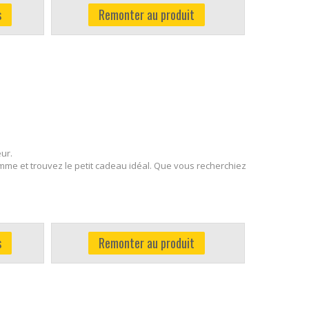
s
Remonter au produit
ur.
mme et trouvez le petit cadeau idéal. Que vous recherchiez
s
Remonter au produit