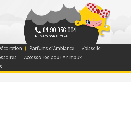
04 90 056 004
Numéro non surtaxé
Décoration
Parfums d'Ambiance
Vaisselle
essoires
Accessoires pour Animaux
s