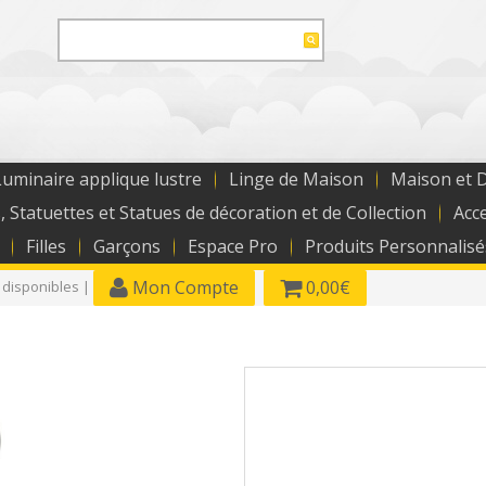
uminaire applique lustre
Linge de Maison
Maison et 
, Statuettes et Statues de décoration et de Collection
Acc
Filles
Garçons
Espace Pro
Produits Personnalisé
Mon Compte
0,00€
 disponibles |