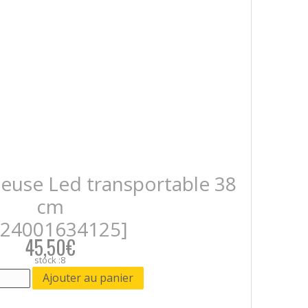
euse Led transportable 38
cm
424001634125]
45,50€
stock :8