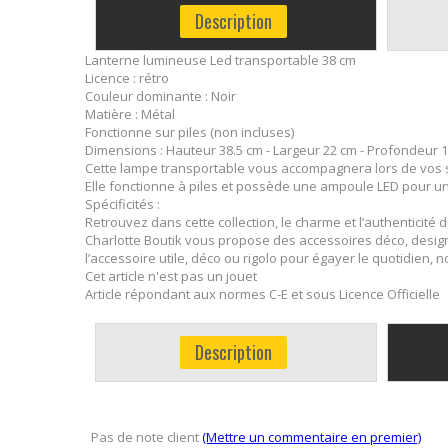
Description
Lanterne lumineuse Led transportable 38 cm
Licence : rétro
Couleur dominante : Noir
Matière : Métal
Fonctionne sur piles (non incluses)
Dimensions : Hauteur 38.5 cm - Largeur 22 cm - Profondeur 
Cette lampe transportable vous accompagnera lors de vos s
Elle fonctionne à piles et possède une ampoule LED pour u
Spécificités :
Retrouvez dans cette collection, le charme et l’authenticit
Charlotte Boutik vous propose des accessoires déco, design
l’accessoire utile, déco ou rigolo pour égayer le quotidien,
Cet article n'est pas un jouet
Article répondant aux normes C-E et sous Licence Officielle
Description
Pas de note client
(Mettre un commentaire en premier)