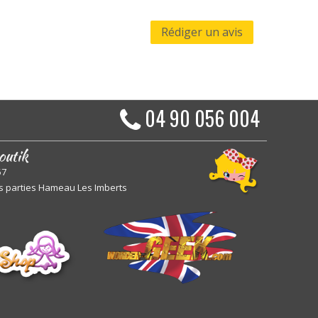
Rédiger un avis
04 90 056 004
outik
57
s parties Hameau Les Imberts