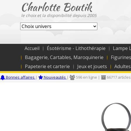
Charlotte Boutik
le choix et la disponibilité depuis 2005
Accueil
Ésotérisme - Lithothérapie
Lampe L
Bagagerie, Cartables, Maroquinerie
Figurines
Papeterie et carterie
Jeux et jouets
Adultes
Bonnes affaires
|
Nouveautés
|
596 en ligne |
66717 articles