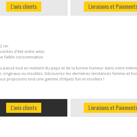
L'avis clients
Livraisons et Paiement
12 cm
oirées d'été entre amis.
ne faible consommation.
é du passé tout en mettant du peps et de la bonne humeur dans votre intérie
, originaux ou insolites. Découvrez les dernières tendances femme et ho
 nous proposons tout une gamme d’objets fun et insolites !
L'avis clients
Livraisons et Paiement