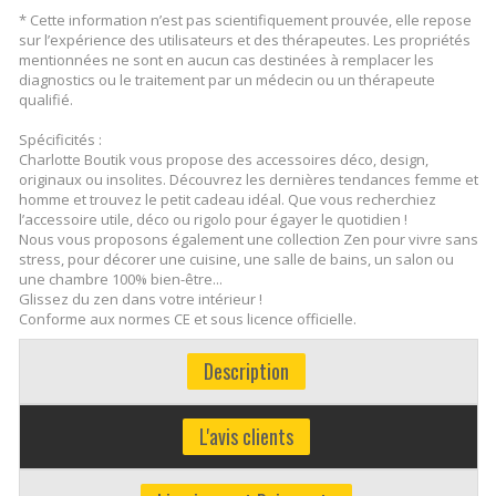
* Cette information n’est pas scientifiquement prouvée, elle repose
sur l’expérience des utilisateurs et des thérapeutes. Les propriétés
mentionnées ne sont en aucun cas destinées à remplacer les
diagnostics ou le traitement par un médecin ou un thérapeute
qualifié.
Spécificités :
Charlotte Boutik vous propose des accessoires déco, design,
originaux ou insolites. Découvrez les dernières tendances femme et
homme et trouvez le petit cadeau idéal. Que vous recherchiez
l’accessoire utile, déco ou rigolo pour égayer le quotidien !
Nous vous proposons également une collection Zen pour vivre sans
stress, pour décorer une cuisine, une salle de bains, un salon ou
une chambre 100% bien-être...
Glissez du zen dans votre intérieur !
Conforme aux normes CE et sous licence officielle.
Description
L'avis clients