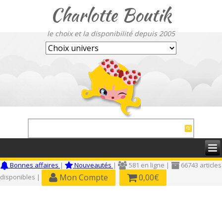
Charlotte Boutik
le choix et la disponibilité depuis 2005
Bonnes affaires
|
Nouveautés
|
581 en ligne |
66743 articles
Mon Compte
0,00€
disponibles |