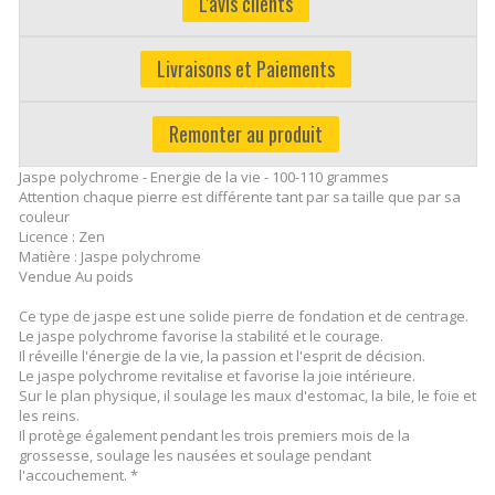
L'avis clients
Livraisons et Paiements
Remonter au produit
Jaspe polychrome - Energie de la vie - 100-110 grammes
Attention chaque pierre est différente tant par sa taille que par sa
couleur
Licence : Zen
Matière : Jaspe polychrome
Vendue Au poids
Ce type de jaspe est une solide pierre de fondation et de centrage.
Le jaspe polychrome favorise la stabilité et le courage.
Il réveille l'énergie de la vie, la passion et l'esprit de décision.
Le jaspe polychrome revitalise et favorise la joie intérieure.
Sur le plan physique, il soulage les maux d'estomac, la bile, le foie et
les reins.
Il protège également pendant les trois premiers mois de la
grossesse, soulage les nausées et soulage pendant
l'accouchement. *