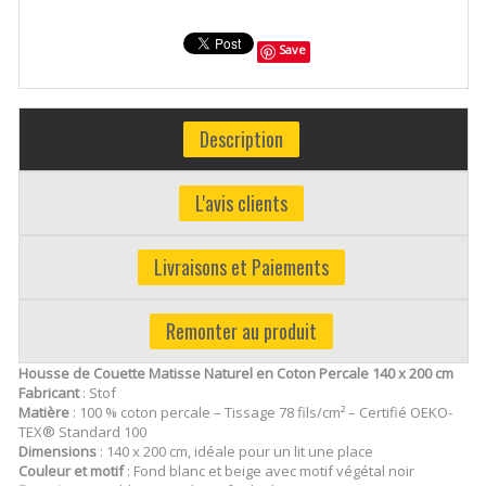
Save
Description
L'avis clients
Livraisons et Paiements
Remonter au produit
Housse de Couette Matisse Naturel en Coton Percale 140 x 200 cm
Fabricant
: Stof
Matière
: 100 % coton percale – Tissage 78 fils/cm² – Certifié OEKO-
TEX® Standard 100
Dimensions
: 140 x 200 cm, idéale pour un lit une place
Couleur et motif
: Fond blanc et beige avec motif végétal noir