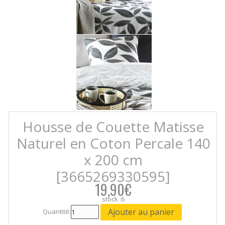
Housse de Couette Matisse
Naturel en Coton Percale 140
x 200 cm
[3665269330595]
19,90€
stock :6
Quantité: