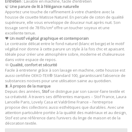
Entretien
: Lavable en machine, facile d’entretien
🍃
Une parure de lit à l’élégance naturelle
Apportez une touche de raffinement à votre chambre avec la
housse de couette Matisse Naturel. En percale de coton de qualité
supérieure, elle vous enveloppe de douceur nuit après nuit. Son
tissage serré de 78 fils/cm² offre un toucher soyeux et une
excellente tenue.
🖤
Un motif végétal graphique et contemporain
Le contraste délicat entre le fond naturel (blanc et beige) et le motif
végétal noir donne à cette parure un style à la fois chic et apaisant.
Idéale pour créer une atmosphère sobre, moderne et chaleureuse
dans votre espace de repos.
🧼
Qualité, confort et sécurité
Facile à entretenir grâce à son lavage en machine, cette housse est
aussi certifiée OEKO-TEX® Standard 100, garantissant l’absence de
substances nocives pour une utilisation saine au quotidien.
🧵
À propos de la marque
Depuis des années,
Stof
se distingue par son savoir-faire textile et
sa créativité. À travers ses différentes marques – Stof France, Laura
Lancelle Paris, Lovely Casa et Valdrôme France – l’entreprise
propose des collections aussi esthétiques que durables. Avec une
attention particulière portée à la qualité des matériaux et au design,
Stof est une référence dans l’univers du linge de maison et de la
décoration textile.