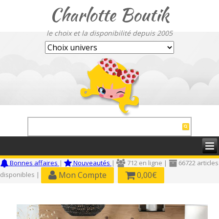
Charlotte Boutik
le choix et la disponibilité depuis 2005
Bonnes affaires
|
Nouveautés
|
712 en ligne |
66722 articles
Mon Compte
0,00€
disponibles |