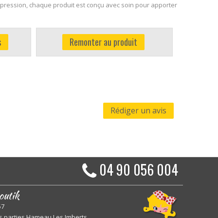
impression, chaque produit est conçu avec soin pour apporter
s
Remonter au produit
Rédiger un avis
04 90 056 004
outik
57
s parties Hameau Les Imberts