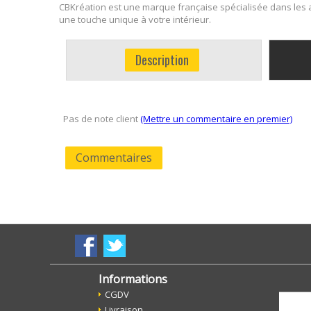
CBKréation est une marque française spécialisée dans les ar
une touche unique à votre intérieur.
Description
Pas de note client
(Mettre un commentaire en premier)
Commentaires
Informations
CGDV
Livraison