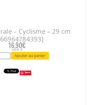
ale – Cyclisme – 29 cm
666964784393]
16,90€
stock :8
Save