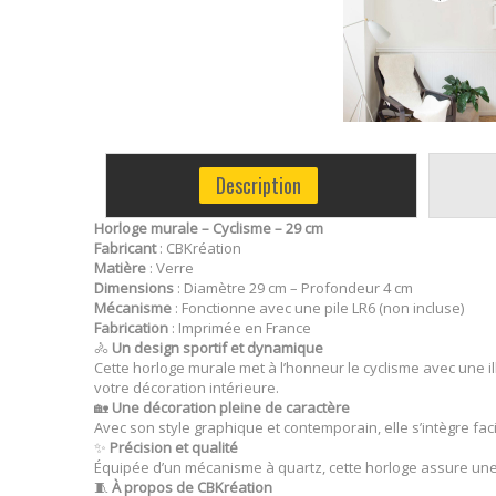
Description
Horloge murale – Cyclisme – 29 cm
Fabricant
: CBKréation
Matière
: Verre
Dimensions
: Diamètre 29 cm – Profondeur 4 cm
Mécanisme
: Fonctionne avec une pile LR6 (non incluse)
Fabrication
: Imprimée en France
🚴
Un design sportif et dynamique
Cette horloge murale met à l’honneur le cyclisme avec une il
votre décoration intérieure.
🏡
Une décoration pleine de caractère
Avec son style graphique et contemporain, elle s’intègre f
✨
Précision et qualité
Équipée d’un mécanisme à quartz, cette horloge assure une p
🧵
À propos de CBKréation