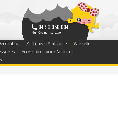
04 90 056 004
Numéro non surtaxé
Décoration
Parfums d'Ambiance
Vaisselle
essoires
Accessoires pour Animaux
s