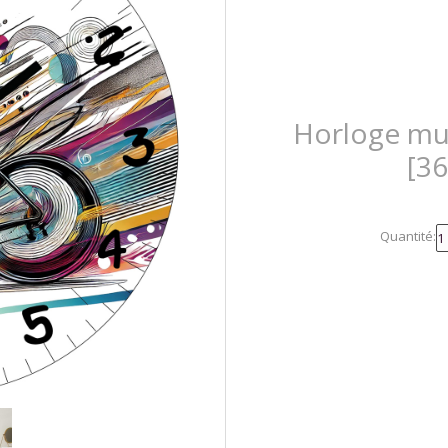
Horloge mur
[3
Quantité: