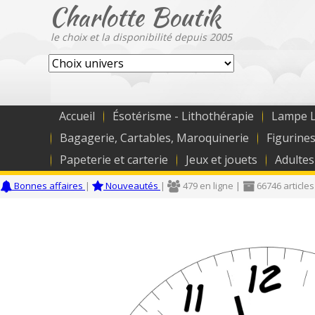
Charlotte Boutik
le choix et la disponibilité depuis 2005
Accueil
Ésotérisme - Lithothérapie
Lampe L
Bagagerie, Cartables, Maroquinerie
Figurines
Papeterie et carterie
Jeux et jouets
Adultes
Bonnes affaires
|
Nouveautés
|
479 en ligne |
66746 articles