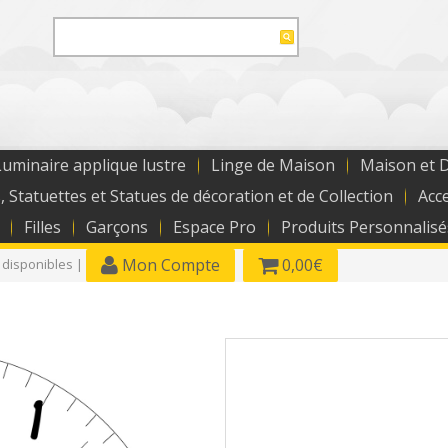
uminaire applique lustre
Linge de Maison
Maison et 
, Statuettes et Statues de décoration et de Collection
Acc
Filles
Garçons
Espace Pro
Produits Personnalisé
Mon Compte
0,00€
 disponibles |