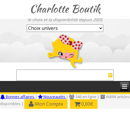
Charlotte Boutik
le choix et la disponibilité depuis 2005
Bonnes affaires
|
Nouveautés
|
346 en ligne |
66694 articles
Mon Compte
0,00€
disponibles |