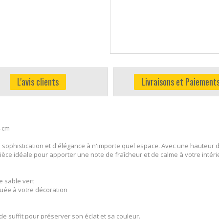
L'avis clients
Livraisons et Paiement
4 cm
e sophistication et d'élégance à n'importe quel espace. Avec une hauteur 
èce idéale pour apporter une note de fraîcheur et de calme à votre intérie
e sable vert
uée à votre décoration
 suffit pour préserver son éclat et sa couleur.