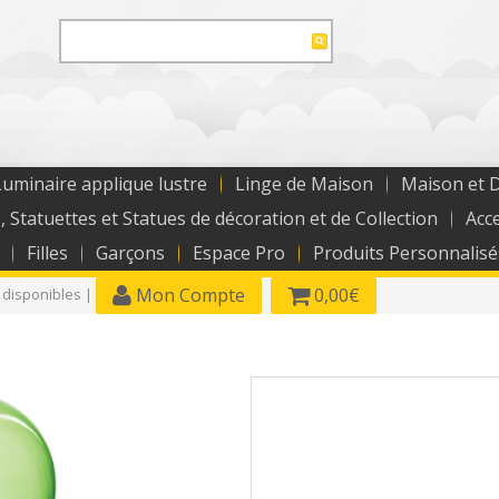
uminaire applique lustre
Linge de Maison
Maison et 
, Statuettes et Statues de décoration et de Collection
Acc
Filles
Garçons
Espace Pro
Produits Personnalisé
Mon Compte
0,00€
 disponibles |