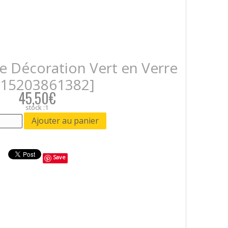
e Décoration Vert en Verre
415203861382]
45,50€
stock :1
Save