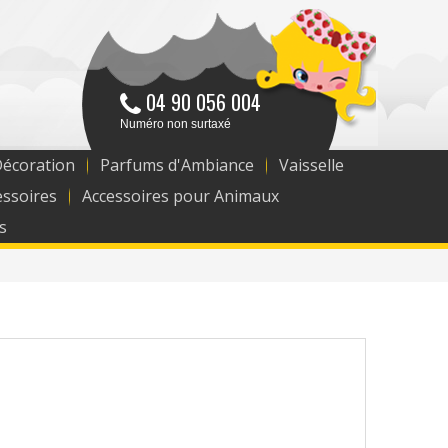
04 90 056 004
Numéro non surtaxé
Décoration
Parfums d'Ambiance
Vaisselle
essoires
Accessoires pour Animaux
s