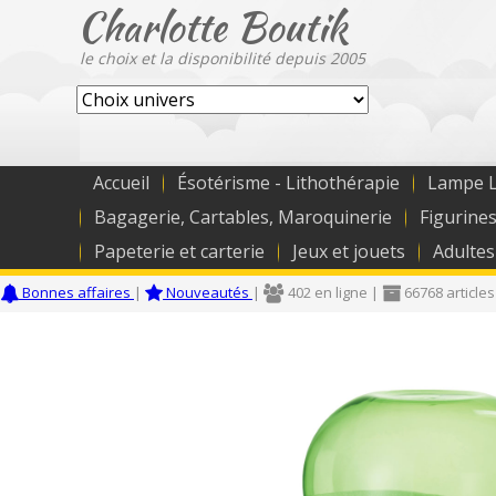
Charlotte Boutik
le choix et la disponibilité depuis 2005
Accueil
Ésotérisme - Lithothérapie
Lampe L
Bagagerie, Cartables, Maroquinerie
Figurines
Papeterie et carterie
Jeux et jouets
Adultes
Bonnes affaires
|
Nouveautés
|
402 en ligne |
66768 articles