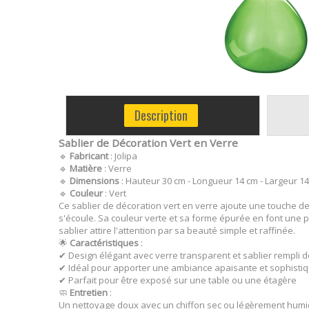
Description
Sablier de Décoration Vert en Verre
🔹
Fabricant
: Jolipa
🔹
Matière
: Verre
🔹
Dimensions
: Hauteur 30 cm - Longueur 14 cm - Largeur 1
🔹
Couleur
: Vert
Ce sablier de décoration vert en verre ajoute une touche d
s'écoule. Sa couleur verte et sa forme épurée en font une pi
sablier attire l'attention par sa beauté simple et raffinée.
🌟
Caractéristiques
:
✔ Design élégant avec verre transparent et sablier rempli d
✔ Idéal pour apporter une ambiance apaisante et sophistiq
✔ Parfait pour être exposé sur une table ou une étagère
🧼
Entretien
:
Un nettoyage doux avec un chiffon sec ou légèrement humide