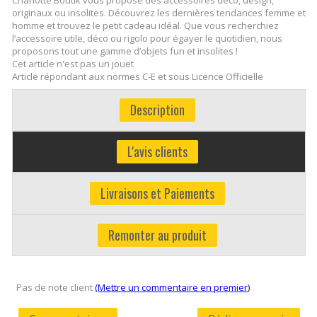
originaux ou insolites. Découvrez les dernières tendances femme et
homme et trouvez le petit cadeau idéal. Que vous recherchiez
l’accessoire utile, déco ou rigolo pour égayer le quotidien, nous
proposons tout une gamme d’objets fun et insolites !
Cet article n'est pas un jouet
Article répondant aux normes C-E et sous Licence Officielle
Description
L'avis clients
Livraisons et Paiements
Remonter au produit
Pas de note client
(Mettre un commentaire en premier)