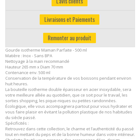
L'avis clients
Livraisons et Paiements
Remonter au produit
Gourde isotherme Maman Parfaite - 500 ml
Matière : Inox - Sans BPA
Nettoyage à la main recommandé
Hauteur 265 mm x Diam 70 mm
Contenance env. 500 ml
Conservation de la température de vos boissons pendant environ
huit heures.
La bouteille isotherme double épaisseur en acier inoxydable, sera
votre meilleure alliée au quotidien, que ce soit pour le travail, les
sorties shopping, les pique-niques ou petites randonnées.
Écologique, elle vous accompagnera partout pour vous hydrater et
vous faire plaisir en évitant la pollution plastique de nos habitudes
du siècle passé.
Spécificités :
Retrouvez dans cette collection, le charme et l’authenticité du passé
tout en mettant du peps et de la bonne humeur dans votre intérieur.
Charlotte Boutik vous propose des accessoires déco, design,