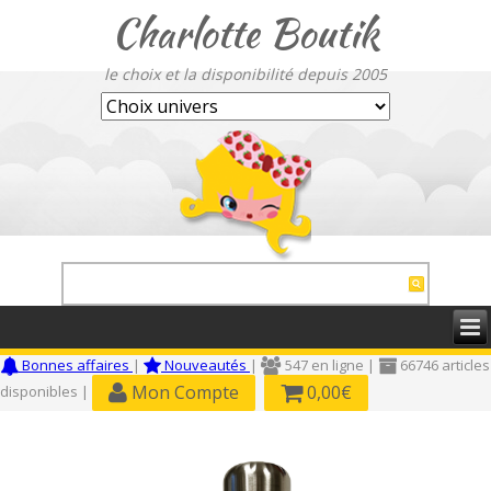
Charlotte Boutik
le choix et la disponibilité depuis 2005
Bonnes affaires
|
Nouveautés
|
547 en ligne |
66746 articles
Mon Compte
0,00€
disponibles |