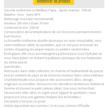
Remonter au produit
Gourde isotherme Le Meilleur Papa... Après maman - 500 ml
Matière : Inox - Sans BPA
Nettoyage à la main recommandé
Hauteur 265 mm x Diam 70 mm
Contenance env. 500 ml
Conservation de la température de vos boissons pendant environ
huit heures.
La bouteille isotherme double épaisseur en acier inoxydable, sera
votre meilleure alliée au quotidien, que ce soit pour le travail, les
sorties shopping, les pique-niques ou petites randonnées.
Écologique, elle vous accompagnera partout pour vous hydrater et
vous faire plaisir en évitant la pollution plastique de nos habitudes
du siècle passé.
Spécificités :
Retrouvez dans cette collection, le charme et l’authenticité du passé
tout en mettant du peps et de la bonne humeur dans votre intérieur.
Charlotte Boutik vous propose des accessoires déco, design,
originaux ou insolites. Découvrez les dernières tendances femme et
homme et trouvez le petit cadeau idéal. Que vous recherchiez
l’accessoire utile, déco ou rigolo pour égayer le quotidien, nous
proposons tout une gamme d’objets fun et insolites !
Cet article n'est pas un jouet
Article répondant aux normes C-E et sous Licence Officielle