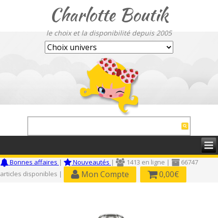
Charlotte Boutik
le choix et la disponibilité depuis 2005
Bonnes affaires
|
Nouveautés
|
1413 en ligne |
66747
Mon Compte
0,00€
articles disponibles |