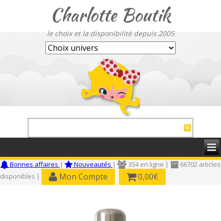
Charlotte Boutik
le choix et la disponibilité depuis 2005
Bonnes affaires
|
Nouveautés
|
354 en ligne |
66702 articles
Mon Compte
0,00€
disponibles |