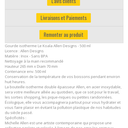
L'avis clients
Livraisons et Paiements
Remonter au produit
Gourde isotherme Le Koala Allen Designs - 500 ml
Licence : Allen Designs
Matière : Inox - Sans BPA
Nettoyage à la main recommandé
Hauteur 265 mm x Diam 70 mm
Contenance env. 500 ml
Conservation de la température de vos boissons pendant environ
huit heures.
La bouteille isotherme double épaisseur Allen, en acier inoxydable,
sera votre meilleure alliée au quotidien, que ce soit pour le travail,
les sorties shopping, les pique-niques ou petites randonnées.
Écologique, elle vous accompagnera partout pour vous hydrater et
vous faire plaisir en évitant la pollution plastique de nos habitudes
du siècle passé.
Spécificités :
Michelle Allen est une artiste contemporaine qui propose une
collection rigolote et colorée à l'image de nos amis les animaux.