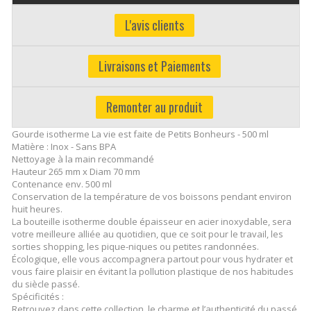
L'avis clients
Livraisons et Paiements
Remonter au produit
Gourde isotherme La vie est faite de Petits Bonheurs - 500 ml
Matière : Inox - Sans BPA
Nettoyage à la main recommandé
Hauteur 265 mm x Diam 70 mm
Contenance env. 500 ml
Conservation de la température de vos boissons pendant environ
huit heures.
La bouteille isotherme double épaisseur en acier inoxydable, sera
votre meilleure alliée au quotidien, que ce soit pour le travail, les
sorties shopping, les pique-niques ou petites randonnées.
Écologique, elle vous accompagnera partout pour vous hydrater et
vous faire plaisir en évitant la pollution plastique de nos habitudes
du siècle passé.
Spécificités :
Retrouvez dans cette collection, le charme et l’authenticité du passé