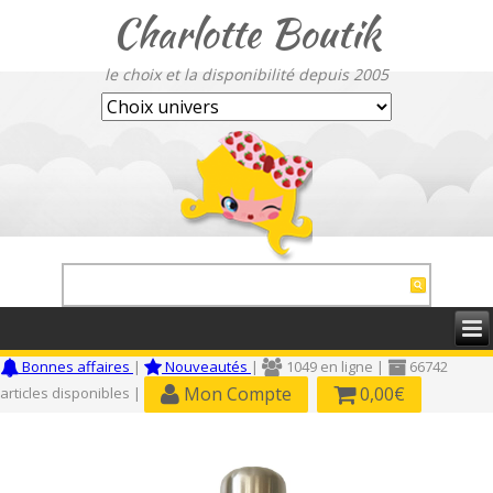
Charlotte Boutik
le choix et la disponibilité depuis 2005
Bonnes affaires
|
Nouveautés
|
1049 en ligne |
66742
Mon Compte
0,00€
articles disponibles |