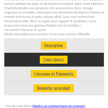
tout en mettant du peps et de la bonne humeur dans votre intérieur.
Charlotte Boutik vous propose des accessoires déco, design,
originaux ou insolites. Découvrez les dernières tendances femme et
homme et trouvez le petit cadeau idéal. Que vous recherchiez
l’accessoire utile, déco ou rigolo pour égayer le quotidien, nous
proposons tout une gamme d’objets fun et insolites !
Cet article n'est pas un jouet
Article répondant aux normes C-E et sous Licence Officielle
Description
L'avis clients
Livraisons et Paiements
Remonter au produit
Pas de note client
(Mettre un commentaire en premier)