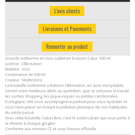
L'avis clients
Livraisons et Paiements
Remonter au produit
Gourde isotherme en inox sublimée Evasion Cuba- 500 ml
Licence : CBkreation
Matière : inox
Contenance de 500 ml
Couleur : Multicolore
La bouteille isotherme créations CBKreation, en acier inoxydable,
seront votre meilleure alliée au quotidien, que ce soit pour le travail,
les sorties shopping, les pique-niques ou petites randonnées.
Ecologique, elle vous accompagnera partout pour vous hydrater et
vous faire plaisir en évitant la pollution plastique de nos habitudes
du siècle passé.
Avec cette bouteille Cuba Libre, c'est le soleil cubain qui vous porte à
la rêverie à chaque gorgée!
Conforme aux normes CE et sous licence officielle.