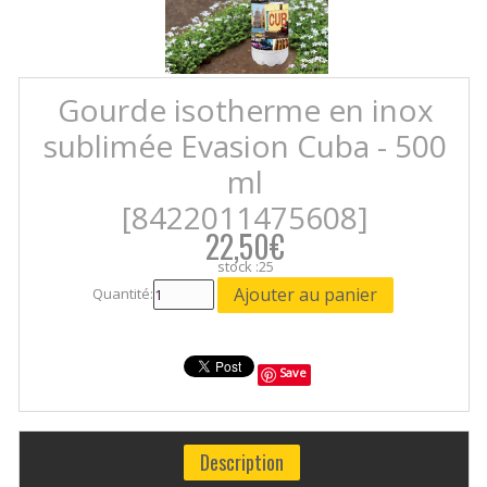
Gourde isotherme en inox
sublimée Evasion Cuba - 500
ml
[8422011475608]
22,50€
stock :25
Quantité:
Save
Description