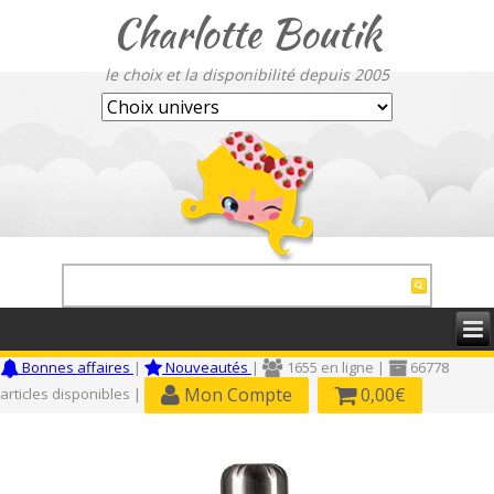
Charlotte Boutik
le choix et la disponibilité depuis 2005
Bonnes affaires
|
Nouveautés
|
1655 en ligne |
66778
Mon Compte
0,00€
articles disponibles |