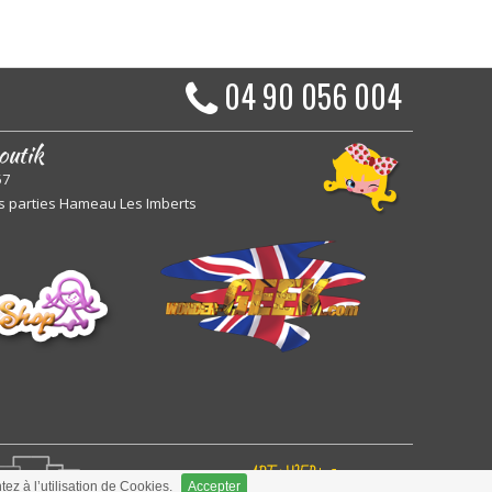
04 90 056 004
outik
57
s parties Hameau Les Imberts
ARToisWEB
ez à l’utilisation de Cookies.
Accepter