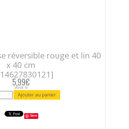
e réversible rouge et lin 40
x 40 cm
014627830121]
5,99€
stock :6
Save