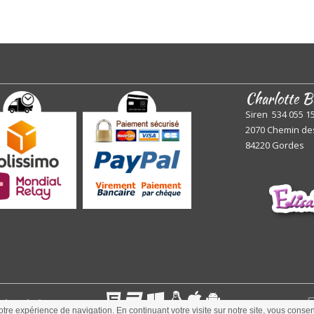
Charlotte B
Siren 534 055 1
2070 Chemin de
84220 Gordes
 réservés
©
otre expérience de navigation. En continuant votre visite sur notre site, vous consent