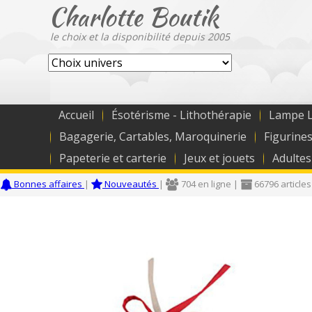
Charlotte Boutik
le choix et la disponibilité depuis 2005
Accueil
Ésotérisme - Lithothérapie
Lampe L
Bagagerie, Cartables, Maroquinerie
Figurines
Papeterie et carterie
Jeux et jouets
Adultes
Bonnes affaires
|
Nouveautés
|
704 en ligne |
66796 articles