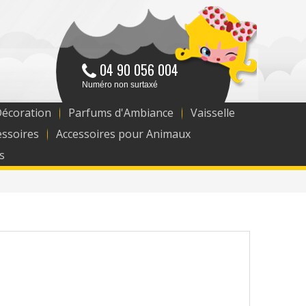
04 90 056 004
Numéro non surtaxé
Décoration
Parfums d'Ambiance
Vaisselle
essoires
Accessoires pour Animaux
s