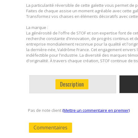
La particularité réversible de cette galette vous permet de
Faites de chaque assise un moment agréable avec cette galett
Transformez vos chaises en éléments décoratifs avec cette g
La marque :
La générosité de l'offre de STOF et son expertise font de ce
recherche constante d'innovation, de progrès continus et de
entreprise mondialement reconnue pour la qualité et l'origin
la dernière-née, Valdrôme France. Cet engagement envers l'
indéfectible pour l'industrie. La diversité des marques té
d'originalité. À travers chaque création, STOF continue de t
Description
Pas de note client
(Mettre un commentaire en premier)
Commentaires