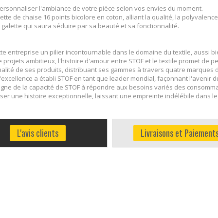
 personnaliser l'ambiance de votre pièce selon vos envies du moment.
e de chaise 16 points bicolore en coton, alliant la qualité, la polyvalence
alette qui saura séduire par sa beauté et sa fonctionnalité.
tte entreprise un pilier incontournable dans le domaine du textile, aussi b
 projets ambitieux, l'histoire d'amour entre STOF et le textile promet de 
alité de ses produits, distribuant ses gammes à travers quatre marques dis
excellence a établi STOF en tant que leader mondial, façonnant l'avenir d
moigne de la capacité de STOF à répondre aux besoins variés des consomma
isser une histoire exceptionnelle, laissant une empreinte indélébile dans le
L'avis clients
Livraisons et Paiement