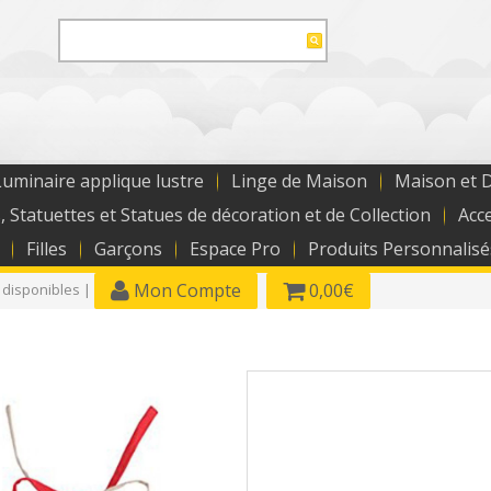
uminaire applique lustre
Linge de Maison
Maison et 
, Statuettes et Statues de décoration et de Collection
Acc
Filles
Garçons
Espace Pro
Produits Personnalisé
Mon Compte
0,00€
 disponibles |