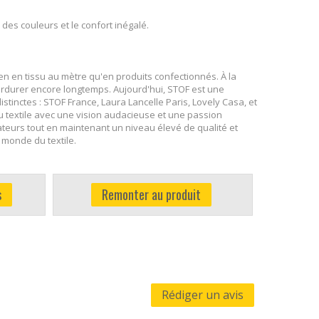
 des couleurs et le confort inégalé.
ien en tissu au mètre qu'en produits confectionnés. À la
perdurer encore longtemps. Aujourd'hui, STOF est une
tinctes : STOF France, Laura Lancelle Paris, Lovely Casa, et
u textile avec une vision audacieuse et une passion
teurs tout en maintenant un niveau élevé de qualité et
 monde du textile.
s
Remonter au produit
Rédiger un avis