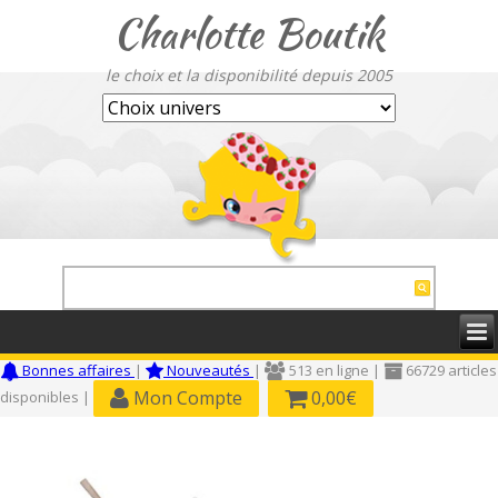
Charlotte Boutik
le choix et la disponibilité depuis 2005
Bonnes affaires
|
Nouveautés
|
513 en ligne |
66729 articles
Mon Compte
0,00€
disponibles |