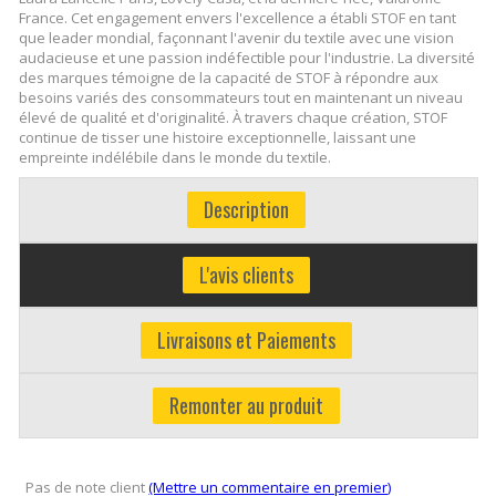
France. Cet engagement envers l'excellence a établi STOF en tant
que leader mondial, façonnant l'avenir du textile avec une vision
audacieuse et une passion indéfectible pour l'industrie. La diversité
des marques témoigne de la capacité de STOF à répondre aux
besoins variés des consommateurs tout en maintenant un niveau
élevé de qualité et d'originalité. À travers chaque création, STOF
continue de tisser une histoire exceptionnelle, laissant une
empreinte indélébile dans le monde du textile.
Description
L'avis clients
Livraisons et Paiements
Remonter au produit
Pas de note client
(Mettre un commentaire en premier)