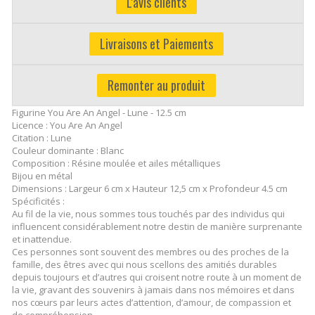
L'avis clients
Livraisons et Paiements
Remonter au produit
Figurine You Are An Angel - Lune - 12.5 cm
Licence : You Are An Angel
Citation : Lune
Couleur dominante : Blanc
Composition : Résine moulée et ailes métalliques
Bijou en métal
Dimensions : Largeur 6 cm x Hauteur 12,5 cm x Profondeur 4.5 cm
Spécificités :
Au fil de la vie, nous sommes tous touchés par des individus qui
influencent considérablement notre destin de manière surprenante
et inattendue.
Ces personnes sont souvent des membres ou des proches de la
famille, des êtres avec qui nous scellons des amitiés durables
depuis toujours et d’autres qui croisent notre route à un moment de
la vie, gravant des souvenirs à jamais dans nos mémoires et dans
nos cœurs par leurs actes d’attention, d’amour, de compassion et
de compréhension.