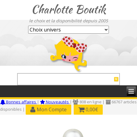
Charlotte Boutik
le choix et la disponibilité depuis 2005
Bonnes affaires
|
Nouveautés
|
808 en ligne |
66767 articles
Mon Compte
0,00€
disponibles |