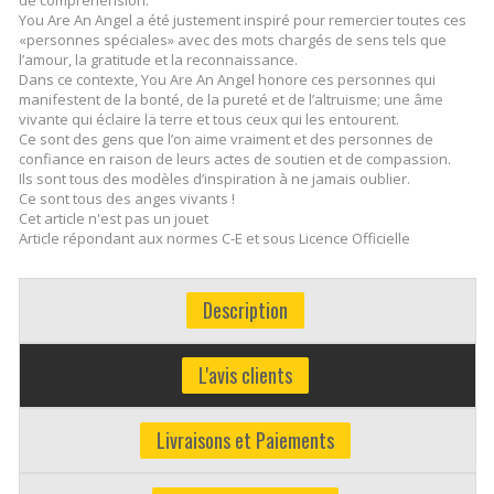
You Are An Angel a été justement inspiré pour remercier toutes ces
«personnes spéciales» avec des mots chargés de sens tels que
l’amour, la gratitude et la reconnaissance.
Dans ce contexte, You Are An Angel honore ces personnes qui
manifestent de la bonté, de la pureté et de l’altruisme; une âme
vivante qui éclaire la terre et tous ceux qui les entourent.
Ce sont des gens que l’on aime vraiment et des personnes de
confiance en raison de leurs actes de soutien et de compassion.
Ils sont tous des modèles d’inspiration à ne jamais oublier.
Ce sont tous des anges vivants !
Cet article n'est pas un jouet
Article répondant aux normes C-E et sous Licence Officielle
Description
L'avis clients
Livraisons et Paiements