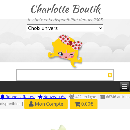
Charlotte Boutik
le choix et la disponibilité depuis 2005
Bonnes affaires
|
Nouveautés
|
422 en ligne |
66746 articles
Mon Compte
0,00€
disponibles |