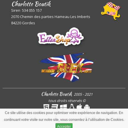
Charlotte Boutik
Siren 534 055 157
2070 Chemin des parties Hameau Les Imberts
84220 Gordes
Charlotte Boutik
2005 - 2021
tous droits réservés
©
Ce site utilise des cookies pour optimiser votre expérience de navigation. En
continuant votre visite sur notre site, vous consentez à l’utilisation de Cookies.
ARToisWEB
Accepter