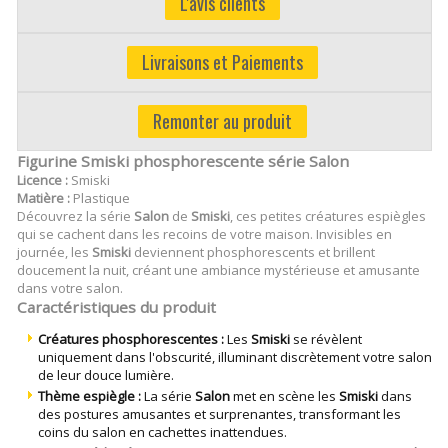
L'avis clients
Livraisons et Paiements
Remonter au produit
Figurine Smiski phosphorescente série Salon
Licence :
Smiski
Matière :
Plastique
Découvrez la série
Salon
de
Smiski
, ces petites créatures espiègles
qui se cachent dans les recoins de votre maison. Invisibles en
journée, les
Smiski
deviennent phosphorescents et brillent
doucement la nuit, créant une ambiance mystérieuse et amusante
dans votre salon.
Caractéristiques du produit
Créatures phosphorescentes :
Les
Smiski
se révèlent
uniquement dans l'obscurité, illuminant discrètement votre salon
de leur douce lumière.
Thème espiègle :
La série
Salon
met en scène les
Smiski
dans
des postures amusantes et surprenantes, transformant les
coins du salon en cachettes inattendues.