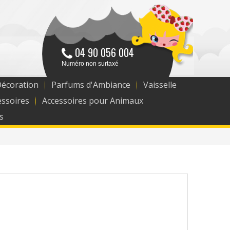
04 90 056 004
Numéro non surtaxé
Décoration
Parfums d'Ambiance
Vaisselle
essoires
Accessoires pour Animaux
s