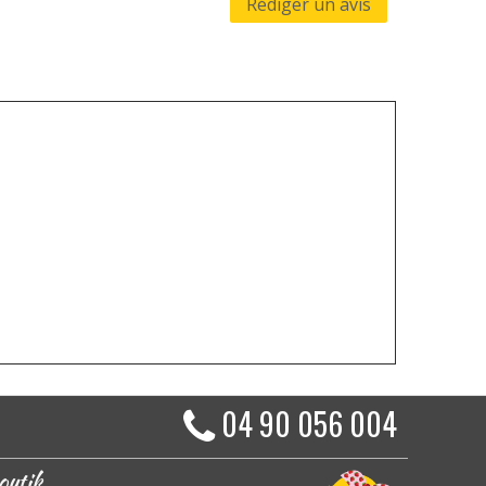
Rédiger un avis
04 90 056 004
outik