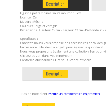
Description
Figurine petits moines saute mouton 15 cm
Licence : Zen
Matière : Résine
Couleur : Beige et vert gris
Dimensions : Hauteur 15 cm - Largeur 12 cm - Profondeur 7
Spécificités :
Charlotte Boutik vous propose des accessoires déco, design
l’accessoire utile, déco ou rigolo pour égayer le quotidien !
Nous vous proposons également une collection Zen pour vivr
Glissez du zen dans votre intérieur !
Conforme aux normes CE et sous licence officielle.
Description
Pas de note client
(Mettre un commentaire en premier)