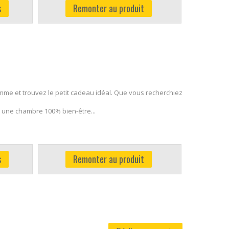
s
Remonter au produit
mme et trouvez le petit cadeau idéal. Que vous recherchiez
 une chambre 100% bien-être...
s
Remonter au produit