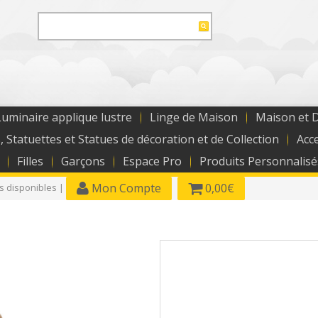
uminaire applique lustre
Linge de Maison
Maison et 
, Statuettes et Statues de décoration et de Collection
Acc
Filles
Garçons
Espace Pro
Produits Personnalisé
Mon Compte
0,00€
es disponibles |