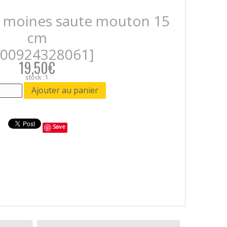
ts moines saute mouton 15
cm
400924328061]
19,50€
stock :1
Save