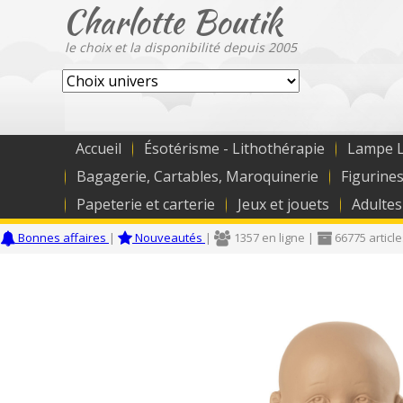
Charlotte Boutik
le choix et la disponibilité depuis 2005
Accueil
Ésotérisme - Lithothérapie
Lampe L
Bagagerie, Cartables, Maroquinerie
Figurines
Papeterie et carterie
Jeux et jouets
Adultes
Bonnes affaires
|
Nouveautés
|
1357 en ligne |
66775 articl