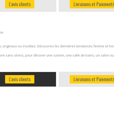
L'avis clients
Livraisons et Paiement
 cm
, originaux ou insolites. Découvrez les dernières tendances femme et ho
e sans stress, pour décorer une cuisine, une salle de bains, un salon ou
L'avis clients
Livraisons et Paiement