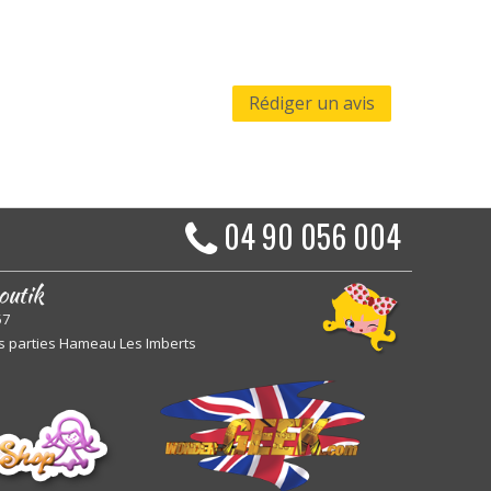
Rédiger un avis
04 90 056 004
outik
57
s parties Hameau Les Imberts