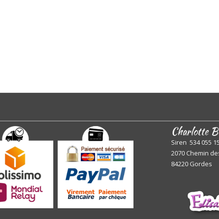
Charlotte B
Siren 534 055 1
2070 Chemin de
84220 Gordes