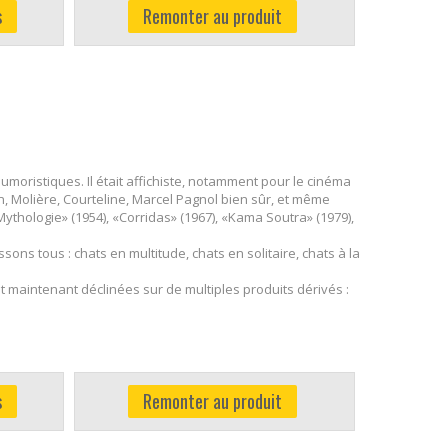
s
Remonter au produit
umoristiques. Il était affichiste, notamment pour le cinéma
lon, Molière, Courteline, Marcel Pagnol bien sûr, et même
thologie» (1954), «Corridas» (1967), «Kama Soutra» (1979),
ns tous : chats en multitude, chats en solitaire, chats à la
nt maintenant déclinées sur de multiples produits dérivés :
s
Remonter au produit