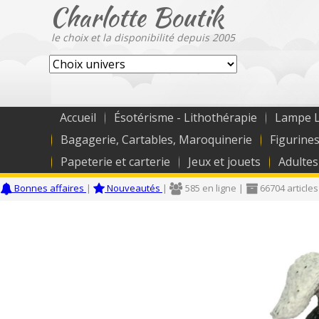
Charlotte Boutik
le choix et la disponibilité depuis 2005
Accueil
Ésotérisme - Lithothérapie
Lampe L
Bagagerie, Cartables, Maroquinerie
Figurines
Papeterie et carterie
Jeux et jouets
Adultes
Bonnes affaires
|
Nouveautés
|
585 en ligne |
66704 articles