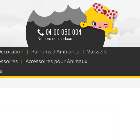
04 90 056 004
Numéro non surtaxé
Décoration
Parfums d'Ambiance
Vaisselle
essoires
Accessoires pour Animaux
s