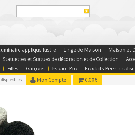
uminaire applique lustre
Linge de Maison
Maison et 
, Statuettes et Statues de décoration et de Collection
Acc
Filles
Garçons
Espace Pro
Produits Personnalisé
Mon Compte
0,00€
 disponibles |