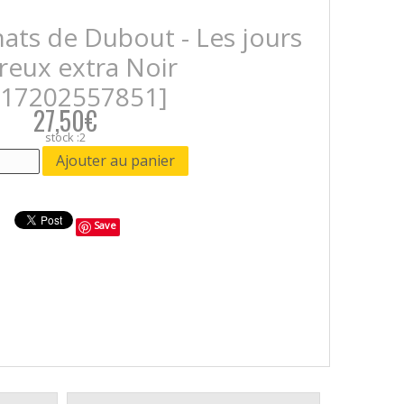
hats de Dubout - Les jours
reux extra Noir
717202557851]
27,50€
stock :2
Save