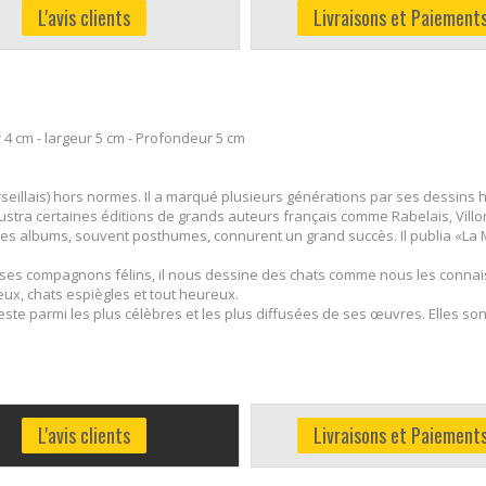
L'avis clients
Livraisons et Paiement
4 cm - largeur 5 cm - Profondeur 5 cm
seillais) hors normes. Il a marqué plusieurs générations par ses dessins h
l illustra certaines éditions de grands auteurs français comme Rabelais, Vil
es albums, souvent posthumes, connurent un grand succès. Il publia «La My
 ses compagnons félins, il nous dessine des chats comme nous les connaisso
ux, chats espiègles et tout heureux.
reste parmi les plus célèbres et les plus diffusées de ses œuvres. Elles so
L'avis clients
Livraisons et Paiement