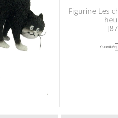
Figurine Les c
heu
[8
Quantité: