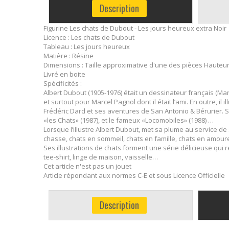
Description
Figurine Les chats de Dubout - Les jours heureux extra Noir
Licence : Les chats de Dubout
Tableau : Les jours heureux
Matière : Résine
Dimensions : Taille approximative d'une des pièces Hauteur 
Livré en boite
Spécificités :
Albert Dubout (1905-1976) était un dessinateur français (Mar
et surtout pour Marcel Pagnol dont il était l’ami. En outre, i
Frédéric Dard et ses aventures de San Antonio & Bérurier. S
«les Chats» (1987), et le fameux «Locomobiles» (1988) …
Lorsque l’illustre Albert Dubout, met sa plume au service de
chasse, chats en sommeil, chats en famille, chats en amoure
Ses illustrations de chats forment une série délicieuse qui 
tee-shirt, linge de maison, vaisselle…
Cet article n'est pas un jouet
Article répondant aux normes C-E et sous Licence Officielle
Description