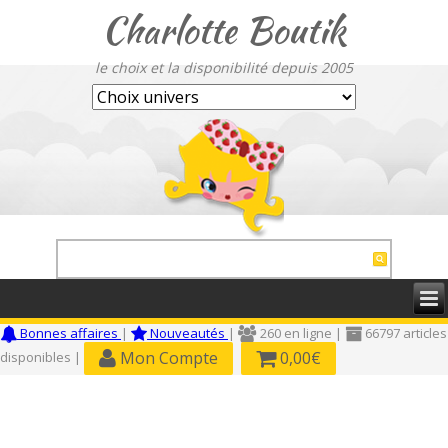
Charlotte Boutik
le choix et la disponibilité depuis 2005
Bonnes affaires
|
Nouveautés
|
260 en ligne |
66797 articles
Mon Compte
0,00€
disponibles |