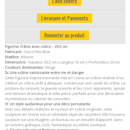
L'avis clients
Livraisons et Paiements
Remonter au produit
Figurine Crâne avec cobra – 20,5 cm
Fabricant :
Out of the Blue
Matière :
Résine
Dimensions :
Hauteur 20,5 cm x Largeur 15 cm x Profondeur 20 cm
Couleurs dominantes :
Beige
🐍
Une scène saisissante entre vie et danger
Cette figurine impressionnante met en scène un crâne réaliste d'où
s’élève un cobra, prêt à attaquer, sortant par une cavité du crâne. La
posture du serpent, la gueule ouverte et les crocs apparents, ajoute
une tension dramatique à cette pièce, parfaite pour une décoration
mystérieuse ou cabinet de curiosités.
💀
Un style audacieux pour une déco percutante
Avec ses détails réalistes et sa mise en scène originale, cette
sculpture en résine est un véritable objet de caractère. Elle trouvera
sa place sur une étagère, un bureau ou un meuble d’appoint, dans
un univers gothique, rock, fantastique ou même exotique.
🎨
Résine robuste et finitions expressives