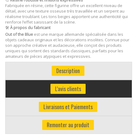
Fabriquée en résine, cette figurine offre un excellent niveau de
détail, avec une texture osseuse très travaillée et un serpent au
réalisme troublant. Les tons beiges apportent une authenticité qui
renforce l’effet saisissant de la scène.
🛠
À propos du fabricant
Out of the Blue
est une marque allemande spécialisée dans les
objets cadeaux originaux et les décorations insolites. Connue pour
son approche créative et audacieuse, elle conçoit des produits
uniques qui sortent des standards classiques, parfaits pour les
amateurs de pièces atypiques et expressives.
Description
L'avis clients
Livraisons et Paiements
Remonter au produit