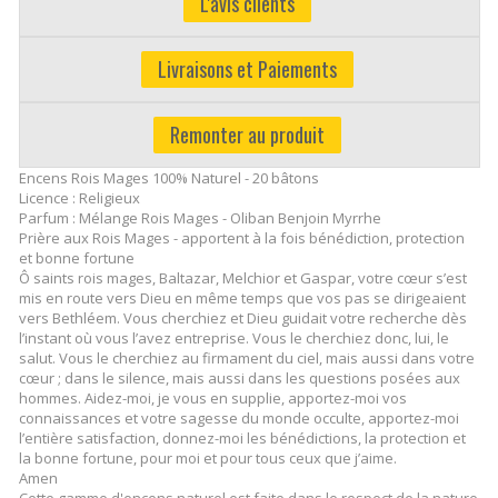
L'avis clients
Livraisons et Paiements
Remonter au produit
Encens Rois Mages 100% Naturel - 20 bâtons
Licence : Religieux
Parfum : Mélange Rois Mages - Oliban Benjoin Myrrhe
Prière aux Rois Mages - apportent à la fois bénédiction, protection
et bonne fortune
Ô saints rois mages, Baltazar, Melchior et Gaspar, votre cœur s’est
mis en route vers Dieu en même temps que vos pas se dirigeaient
vers Bethléem. Vous cherchiez et Dieu guidait votre recherche dès
l’instant où vous l’avez entreprise. Vous le cherchiez donc, lui, le
salut. Vous le cherchiez au firmament du ciel, mais aussi dans votre
cœur ; dans le silence, mais aussi dans les questions posées aux
hommes. Aidez-moi, je vous en supplie, apportez-moi vos
connaissances et votre sagesse du monde occulte, apportez-moi
l’entière satisfaction, donnez-moi les bénédictions, la protection et
la bonne fortune, pour moi et pour tous ceux que j’aime.
Amen
Cette gamme d'encens naturel est faite dans le respect de la nature