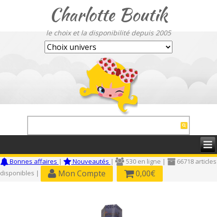
Charlotte Boutik
le choix et la disponibilité depuis 2005
Bonnes affaires
|
Nouveautés
|
530 en ligne |
66718 articles
Mon Compte
0,00€
disponibles |